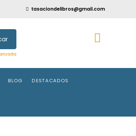
tasaciondelibros@gmail.com
car
anzada
BLOG
DESTACADOS