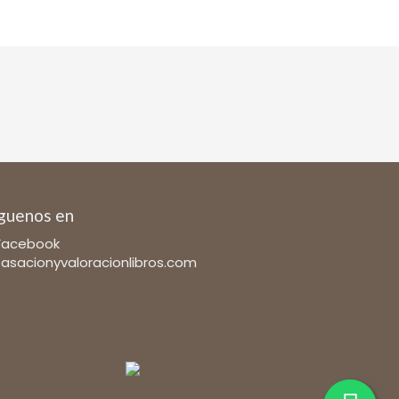
guenos en
Facebook
tasacionyvaloracionlibros.com