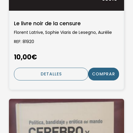
Le livre noir de la censure
Florent Latrive, Sophie Viaris de Lesegno, Aurélie
Chavagnon, Geoffroy de Lagasnerie, Caroline
REF: 81920
Fourest, Béatrice Chapaux, Guillaume Sauvage,
Flore Masure, Magaly Lhotel et Emmanuel Pierrat
10,00€
DETALLES
COMPRAR