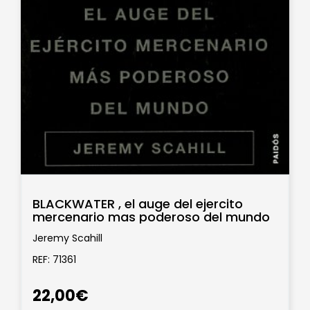
BLACKWATER , el auge del ejercito
mercenario mas poderoso del mundo
Jeremy Scahill
REF: 71361
22,00€