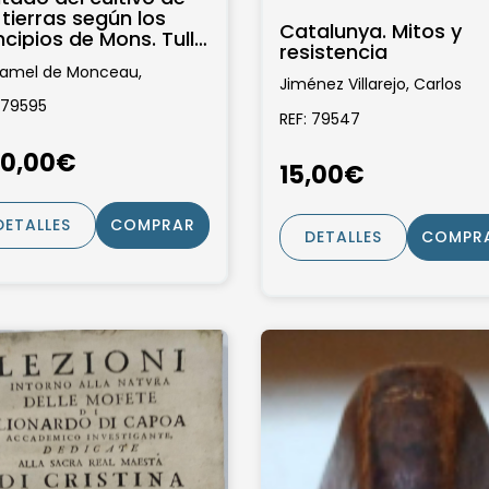
 tierras según los
Catalunya. Mitos y
ncipios de Mons. Tull...
resistencia
apéndice con dos
amel de Monceau,
itulos...
Jiménez Villarejo, Carlos
ducido por Miguel Joseph de
 79595
REF: 79547
0,00€
15,00€
DETALLES
COMPRAR
DETALLES
COMPR