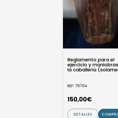
Reglamento para el
ejercicio y maniobra
la caballeria (solam
el tomo de láminas)
REF: 76704
150,00€
DETALLES
COMPR