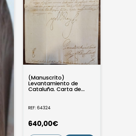
(Manuscrito)
Levantamiento de
Cataluña. Carta de
Felipe IV, con su firma
autógrafa, refrendada
por el...
REF: 64324
640,00€