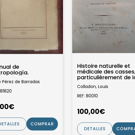
Histoire naturelle et
nual de
médicale des casses,
ropología.
particulièrement de l
é Pérez de Barradas
casse et des sénés
Colladon, Louis
employés en...
 81820
Théodore.Frédéric
REF: 80010
,00€
100,00€
DETALLES
COMPRAR
DETALLES
COMPR