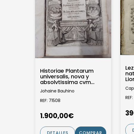
Lez
Historiae Plantarum
nat
universalis, nova y
Li
absolvtissima cvm
ac
consensv et dissensv
Cap
Johaine Bauhino
circa eas, 2 tomos de...
REF:
REF: 71508
39
1.900,00€
DETALLES
COMPRAR