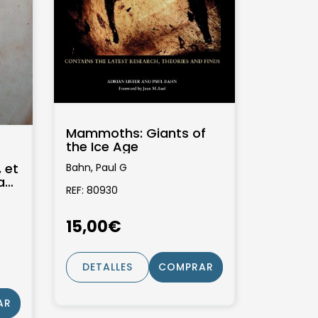
Mammoths: Giants of
the Ice Age
 et
Bahn, Paul G
a
REF: 80930
15,00€
DETALLES
COMPRAR
AR