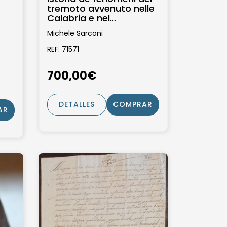
tremoto avvenuto nelle
Calabria e nel
valdemone nell'anno
Michele Sarconi
1783 Posta in luce...
REF: 71571
700,00€
DETALLES
COMPRAR
AR