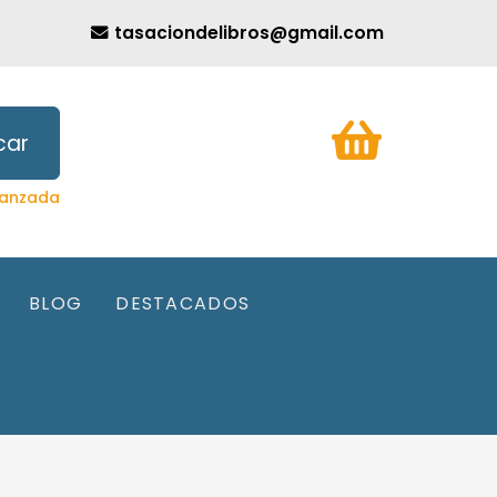
tasaciondelibros@gmail.com
car
anzada
BLOG
DESTACADOS