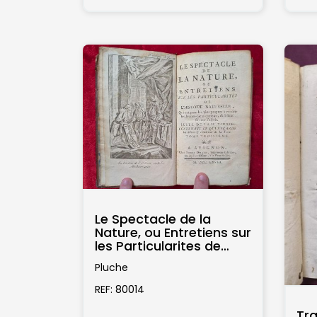
Le Spectacle de la
Nature, ou Entretiens sur
les Particularites de
l'Histoire Naturelle.; Qui
Pluche
ont paru...
REF: 80014
Tra