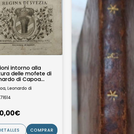
ioni intorno alla
ura delle mofete di
onardo di Capoa
ademico investigante
oa, Leonardo di
 71614
0,00€
DETALLES
COMPRAR