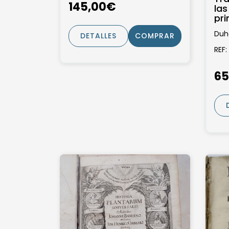
145,00€
las
pri
y 
Duh
DETALLES
COMPRAR
cap
tra
REF:
Aoiz
65