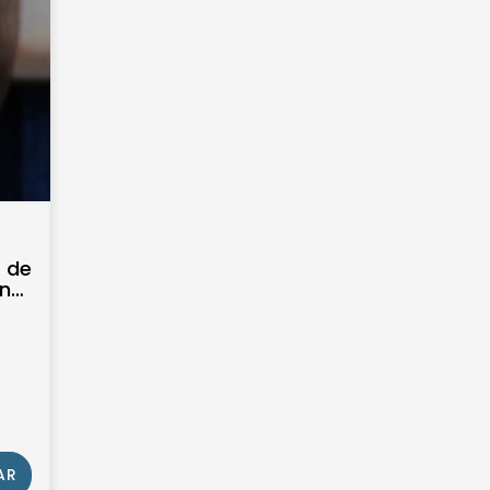
s de
ente
AR