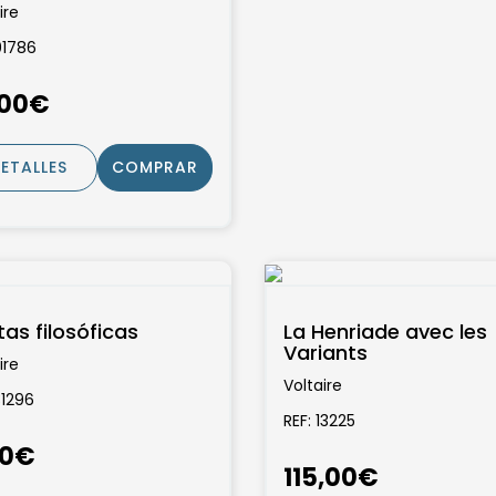
ire
01786
,00€
ETALLES
COMPRAR
as filosóficas
La Henriade avec les
Variants
ire
Voltaire
31296
REF: 13225
00€
115,00€