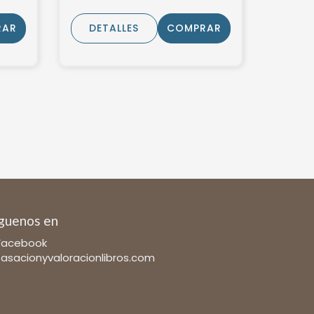
RAR
DETALLES
COMPRAR
guenos en
Facebook
tasacionyvaloracionlibros.com