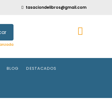
tasaciondelibros@gmail.com
car
anzada
BLOG
DESTACADOS