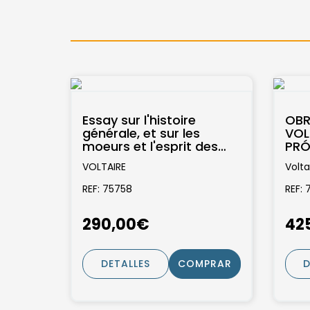
Essay sur l'histoire
OBR
générale, et sur les
VOL
moeurs et l'esprit des
PRÓ
nations, depuis
HUG
VOLTAIRE
Volta
Charlemagne jusqu'a...
REF: 75758
REF: 
290,00€
42
DETALLES
COMPRAR
D