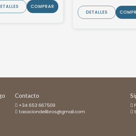
ETALLES
COMPRAR
DETALLES
COMP
ago
Contacto
Sí
+34 653 667509
tasaciondelibros@gmail.com