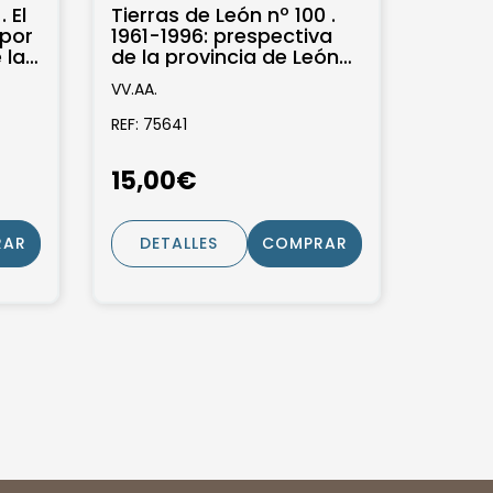
 El
Tierras de León nº 100 .
por
1961-1996: prespectiva
 la
de la provincia de León
...
durante los ultimos
VV.AA.
treinta...
REF: 75641
15,00€
RAR
DETALLES
COMPRAR