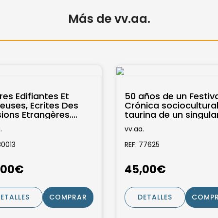
Más de vv.aa.
res Edifiantes Et
50 años de un Festiva
euses, Ecrites Des
Crónica sociocultural
sions Etrangères.
taurina de un singula
elle Edition, Ornée
acontecimiento bené
.
vv.aa.
inquante...
del Club...
80013
REF: 77625
,00€
45,00€
ETALLES
COMPRAR
DETALLES
COMP