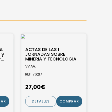
l.
ACTAS DE LAS I
 y
JORNADAS SOBRE
r
MINERIA Y TECNOLOGIA
fico
EN LA EDAD MEDIA
VV.AA.
PENINSULAR. LEON, 26-29
DE SEPTIEMBRE...
REF: 76217
27,00€
RAR
DETALLES
COMPRAR