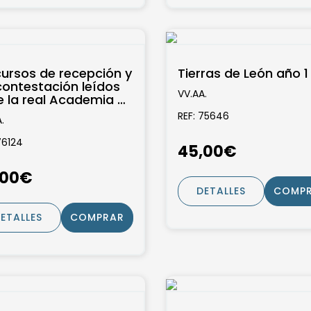
cursos de recepción y
Tierras de León año 1 
contestación leídos
VV.AA.
e la real Academia de
ncias morales y
REF: 75646
.
ticas...
76124
45,00€
,00€
DETALLES
COMP
ETALLES
COMPRAR