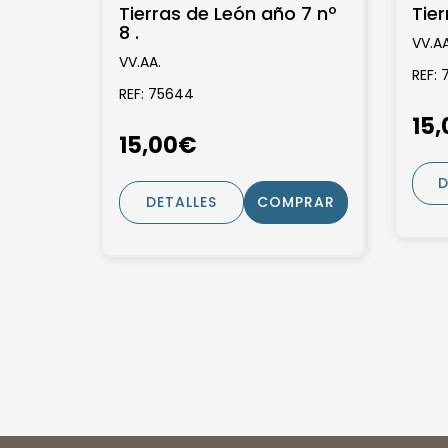
Tierras de León año 7 nº
Tier
8 .
VV.AA
VV.AA.
REF: 
REF: 75644
15
15,00€
D
DETALLES
COMPRAR