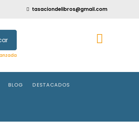
tasaciondelibros@gmail.com
car
anzada
BLOG
DESTACADOS