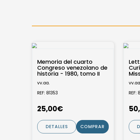
Memoria del cuarto
Lett
Congreso venezolano de
Curi
historia - 1980, tomo II
Mis
Nouv
vv.aa.
vv.aa
de C
REF: 81353
REF: 
25,00€
50
DETALLES
COMPRAR
D