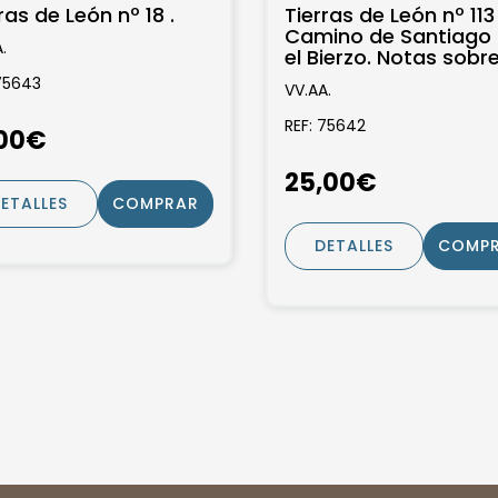
ras de León nº 18 .
Tierras de León nº 113 .
Camino de Santiago 
.
el Bierzo. Notas sobre
historia de la imprenta
75643
VV.AA.
REF: 75642
,00€
25,00€
ETALLES
COMPRAR
DETALLES
COMP