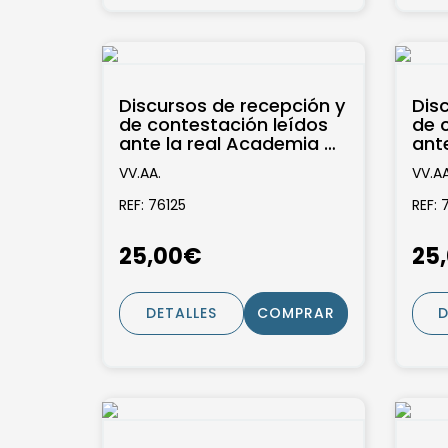
Discursos de recepción y
Dis
de contestación leídos
de 
ante la real Academia de
ant
ciencias morales y
cie
VV.AA.
VV.AA
políticas...
polí
REF: 76125
REF: 
25,00€
25
DETALLES
COMPRAR
D