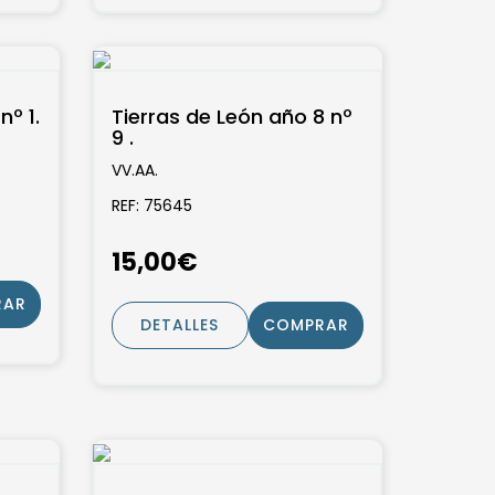
nº 1.
Tierras de León año 8 nº
9 .
VV.AA.
REF: 75645
15,00€
RAR
DETALLES
COMPRAR