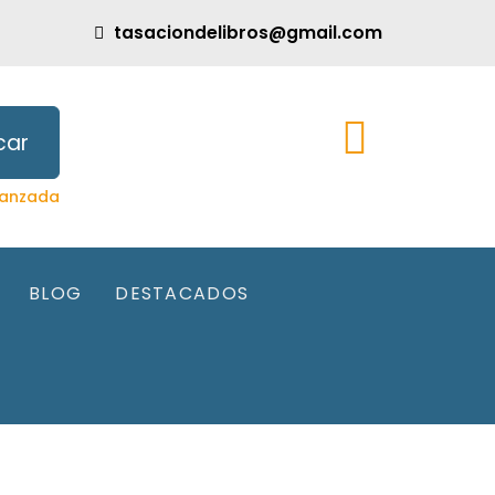
tasaciondelibros@gmail.com
car
anzada
BLOG
DESTACADOS