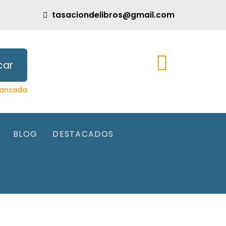
tasaciondelibros@gmail.com
car
anzada
BLOG
DESTACADOS