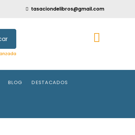
tasaciondelibros@gmail.com
car
anzada
BLOG
DESTACADOS