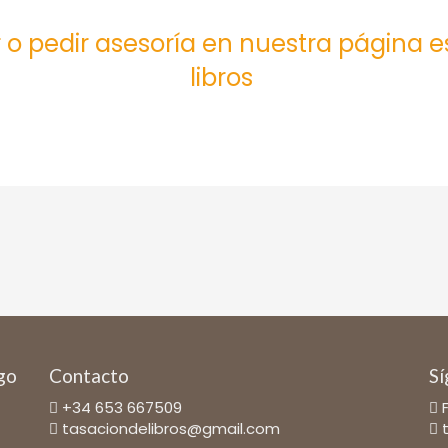
 o pedir asesoría en nuestra página 
libros
ago
Contacto
Sí
+34 653 667509
tasaciondelibros@gmail.com