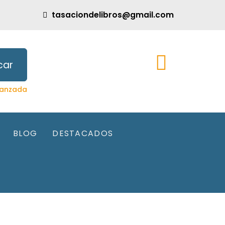
tasaciondelibros@gmail.com
car
anzada
BLOG
DESTACADOS