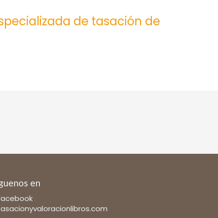
especializada de tasación de
guenos en
Facebook
tasacionyvaloracionlibros.com