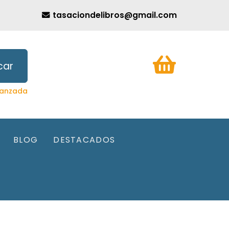
tasaciondelibros@gmail.com
car
anzada
BLOG
DESTACADOS