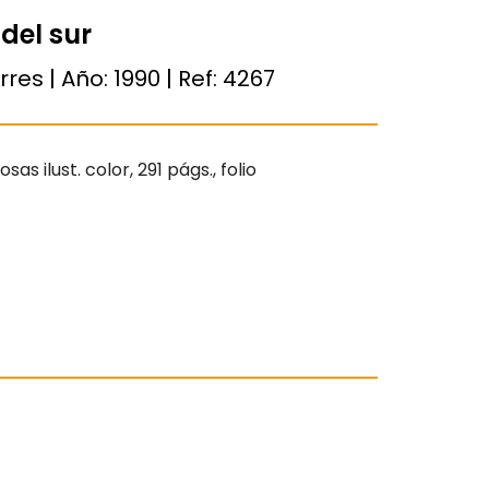
del sur
rres | Año:
1990
| Ref:
4267
s ilust. color, 291 págs., folio