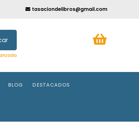
tasaciondelibros@gmail.com
car
anzada
BLOG
DESTACADOS