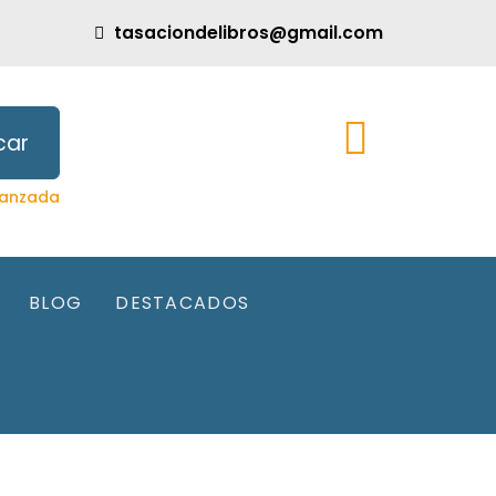
tasaciondelibros@gmail.com
car
anzada
BLOG
DESTACADOS