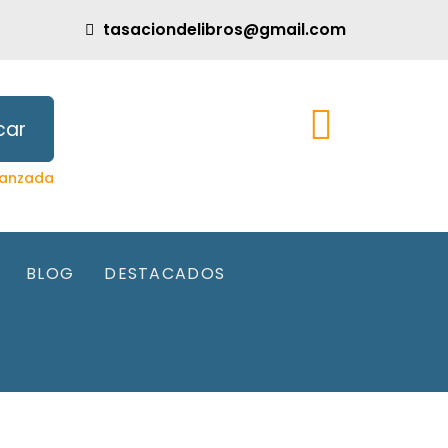
tasaciondelibros@gmail.com
car
anzada
BLOG
DESTACADOS