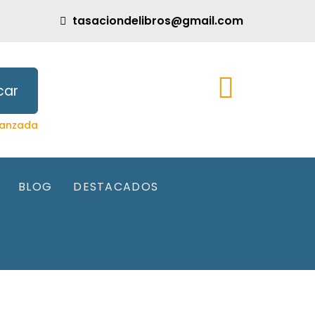
tasaciondelibros@gmail.com
car
anzada
BLOG
DESTACADOS