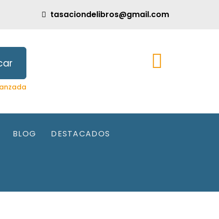
tasaciondelibros@gmail.com
car
anzada
BLOG
DESTACADOS