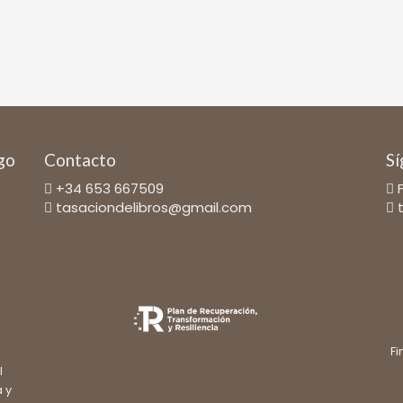
ago
Contacto
Sí
+34 653 667509
tasaciondelibros@gmail.com
Fi
l
a y