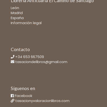
Librería Anticuaria El Camino de Santiago
León
Madrid
España
Información legal
Contacto
+34 653 667509
tasaciondelibros@gmail.com
Síguenos en
Facebook
tasacionyvaloracionlibros.com