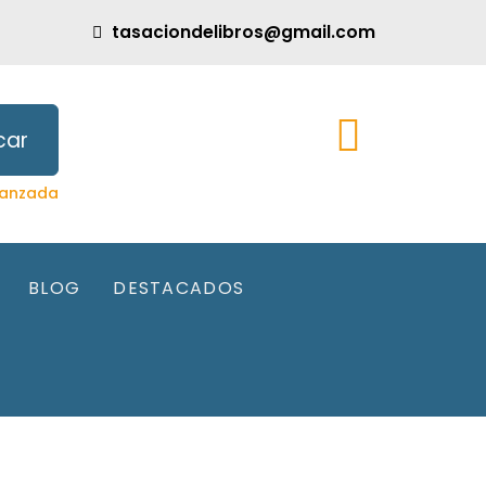
tasaciondelibros@gmail.com
car
anzada
BLOG
DESTACADOS