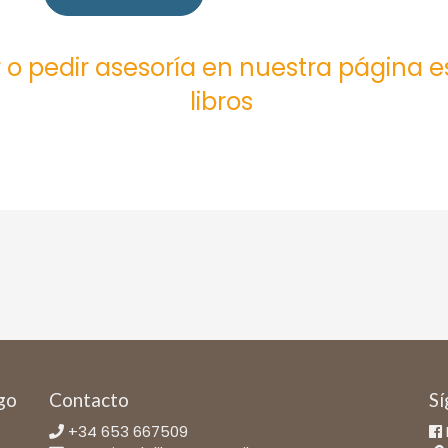
 o pedir asesoría en nuestra página 
libros
ago
Contacto
Sí
+34 653 667509