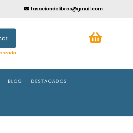
tasaciondelibros@gmail.com
car
anzada
BLOG
DESTACADOS