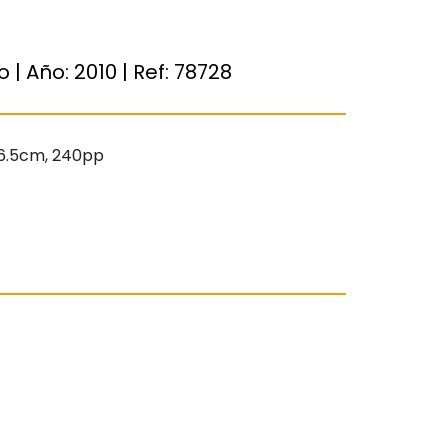
o | Año:
2010
| Ref:
78728
 26.5cm, 240pp