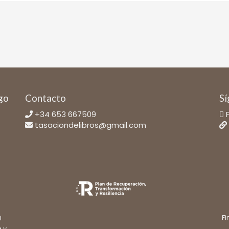
ago
Contacto
Sí
+34 653 667509
tasaciondelibros@gmail.com
Fi
l
a y