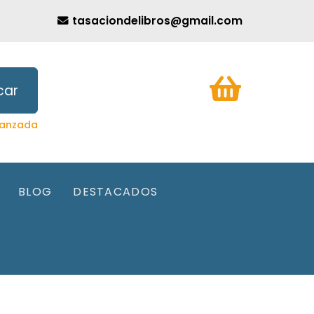
tasaciondelibros@gmail.com
car
anzada
BLOG
DESTACADOS