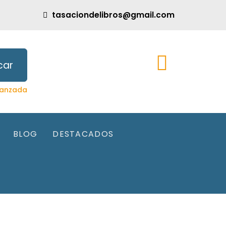
tasaciondelibros@gmail.com
car
anzada
BLOG
DESTACADOS