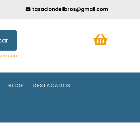
tasaciondelibros@gmail.com
car
anzada
BLOG
DESTACADOS