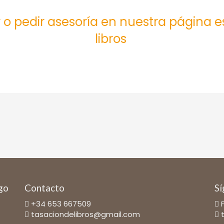
 o pedir asesoría en nuestra página 
libros
ago
Contacto
Sí
+34 653 667509
tasaciondelibros@gmail.com