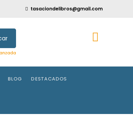
tasaciondelibros@gmail.com
car
anzada
BLOG
DESTACADOS