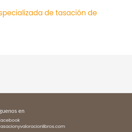
especializada de tasación de
guenos en
Facebook
tasacionyvaloracionlibros.com