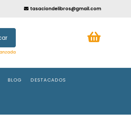
tasaciondelibros@gmail.com
car
anzada
BLOG
DESTACADOS