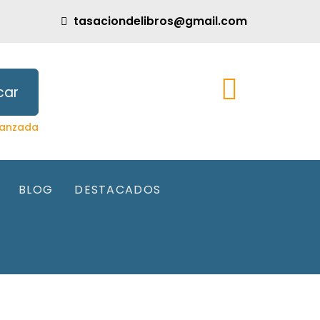
tasaciondelibros@gmail.com
car
anzada
BLOG
DESTACADOS