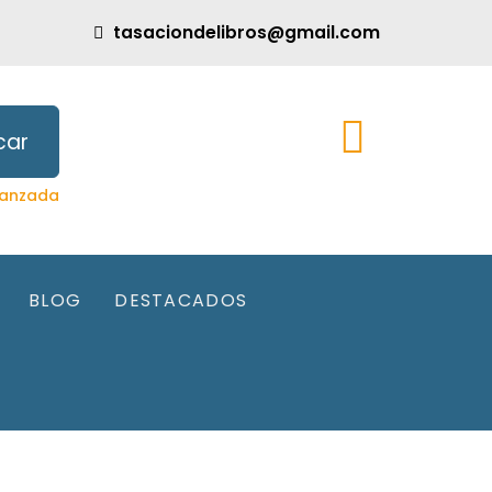
tasaciondelibros@gmail.com
car
anzada
BLOG
DESTACADOS