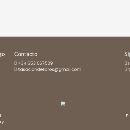
ago
Contacto
Sí
+34 653 667509
tasaciondelibros@gmail.com
l
Fi
a y