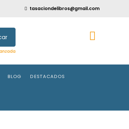
tasaciondelibros@gmail.com
car
anzada
BLOG
DESTACADOS