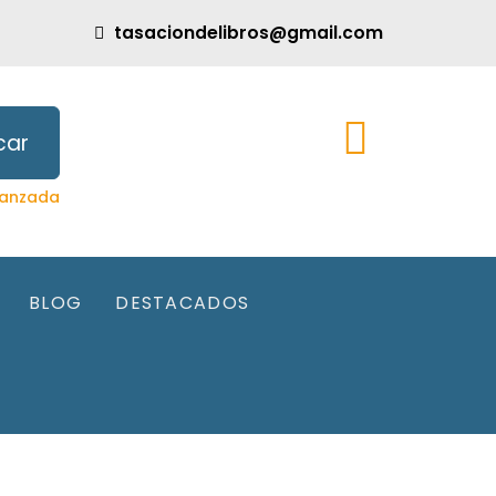
tasaciondelibros@gmail.com
car
anzada
BLOG
DESTACADOS