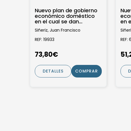
Nuevo plan de gobierno
Nue
económico doméstico
eco
en el cual se dan
en e
lecciones para vivir sin
lecc
Siñeriz, Juan Francisco
Siñer
empeñarse, como...
emp
REF: 19933
REF: 
73,80€
51
DETALLES
COMPRAR
D