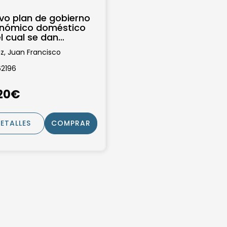
vo plan de gobierno
nómico doméstico
l cual se dan
iones para vivir sin
iz, Juan Francisco
eñarse como...
62196
,20€
ETALLES
COMPRAR