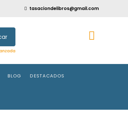
tasaciondelibros@gmail.com
car
anzada
BLOG
DESTACADOS