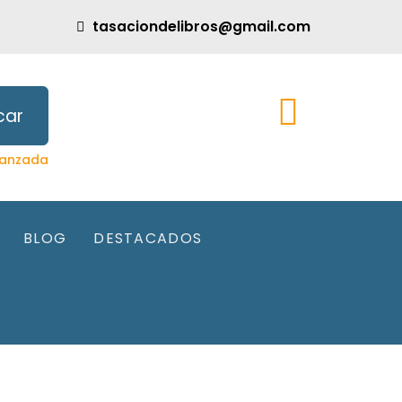
tasaciondelibros@gmail.com
car
anzada
BLOG
DESTACADOS