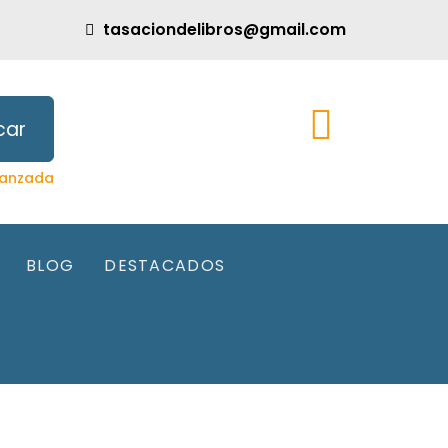
tasaciondelibros@gmail.com
car
anzada
BLOG
DESTACADOS