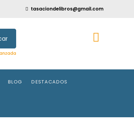
tasaciondelibros@gmail.com
car
anzada
BLOG
DESTACADOS