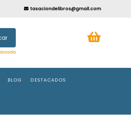
tasaciondelibros@gmail.com
car
anzada
BLOG
DESTACADOS