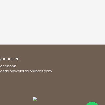
guenos en
Facebook
tasacionyvaloracionlibros.com