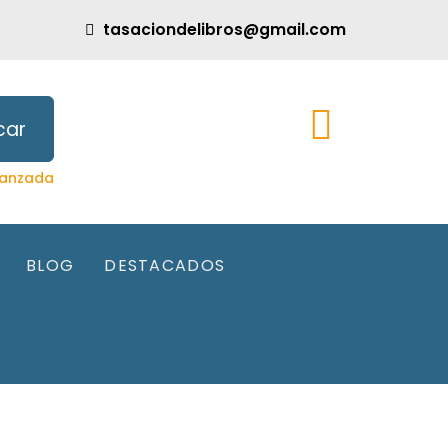
tasaciondelibros@gmail.com
car
anzada
BLOG
DESTACADOS