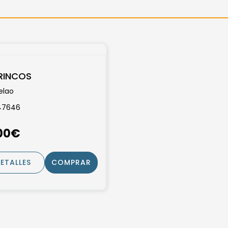
RINCOS
elao
 47646
,00€
ETALLES
COMPRAR