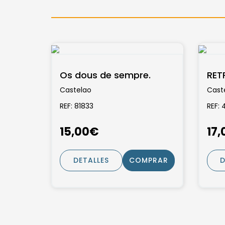
Os dous de sempre.
RET
Castelao
Cast
REF: 81833
REF:
15,00€
17
DETALLES
COMPRAR
D