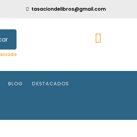
tasaciondelibros@gmail.com
car
anzada
BLOG
DESTACADOS