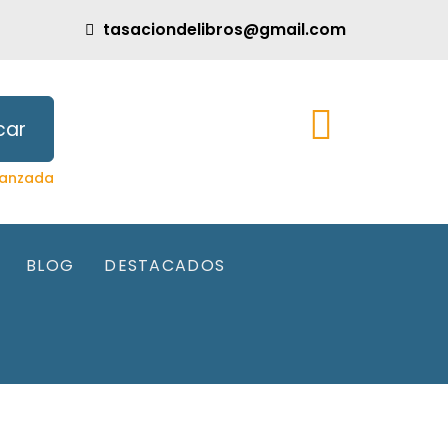
tasaciondelibros@gmail.com
car
anzada
BLOG
DESTACADOS