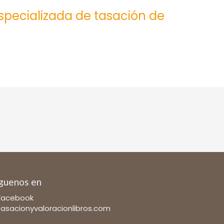
especializada de tasación de
guenos en
Facebook
tasacionyvaloracionlibros.com