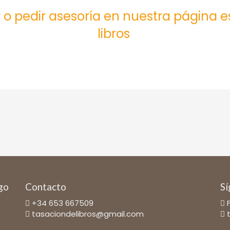
 o pedir asesoría en nuestra página 
libros
ago
Contacto
Sí
+34 653 667509
tasaciondelibros@gmail.com