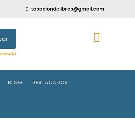
tasaciondelibros@gmail.com
car
anzada
BLOG
DESTACADOS