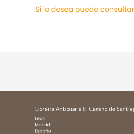
Si lo desea puede consultar
Librería Anticuaria El Camino de Santi
León
Madrid
España