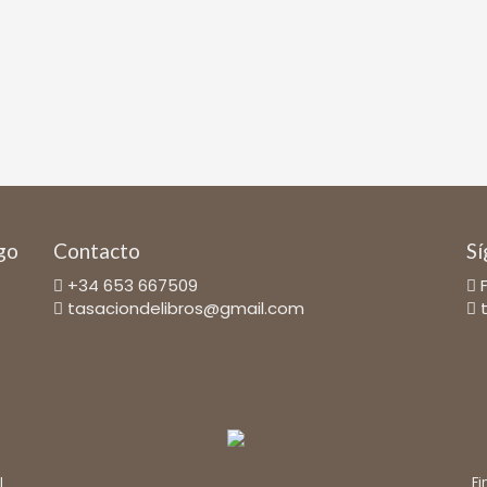
ago
Contacto
Sí
+34 653 667509
tasaciondelibros@gmail.com
l
Fi