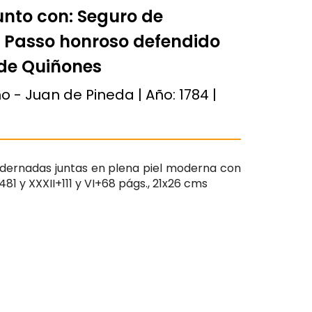
unto con: Seguro de
el Passo honroso defendido
 de Quiñones
o - Juan de Pineda | Año:
1784
|
adernadas juntas en plena piel moderna con
481 y XXXII+111 y VI+68 págs., 21x26 cms