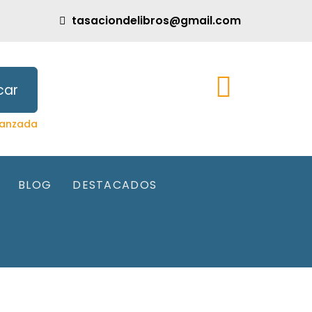
tasaciondelibros@gmail.com
car
anzada
BLOG
DESTACADOS