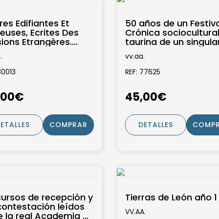
res Edifiantes Et
50 años de un Festiva
euses, Ecrites Des
Crónica sociocultural
sions Etrangères.
taurina de un singula
elle Edition, Ornée
acontecimiento bené
.
vv.aa.
inquante...
del Club...
80013
REF: 77625
,00€
45,00€
ETALLES
COMPRAR
DETALLES
COMP
cursos de recepción y
Tierras de León año 1 
contestación leídos
VV.AA.
e la real Academia de