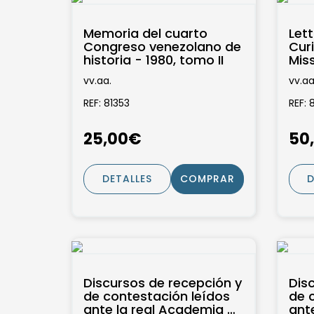
Memoria del cuarto
Lett
Congreso venezolano de
Curi
historia - 1980, tomo II
Mis
Nouv
vv.aa.
vv.aa
de C
REF: 81353
REF: 
25,00€
50
DETALLES
COMPRAR
D
Discursos de recepción y
Dis
de contestación leídos
de 
ante la real Academia de
ant