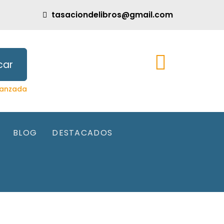
tasaciondelibros@gmail.com
car
anzada
BLOG
DESTACADOS