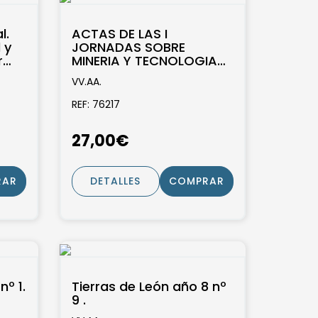
l.
ACTAS DE LAS I
 y
JORNADAS SOBRE
r
MINERIA Y TECNOLOGIA
fico
EN LA EDAD MEDIA
VV.AA.
PENINSULAR. LEON, 26-29
DE SEPTIEMBRE...
REF: 76217
27,00€
RAR
DETALLES
COMPRAR
nº 1.
Tierras de León año 8 nº
9 .