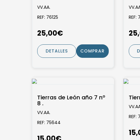
ciencias morales y
cie
VV.AA.
VV.AA
políticas...
polí
REF: 76125
REF: 
25,00€
25
DETALLES
COMPRAR
D
Tierras de León año 7 nº
Tier
8 .
VV.AA
VV.AA.
REF: 
REF: 75644
15
15,00€