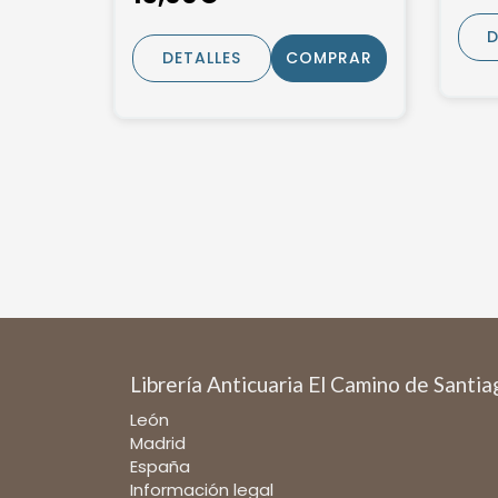
D
DETALLES
COMPRAR
Librería Anticuaria El Camino de Santi
León
Madrid
España
Información legal