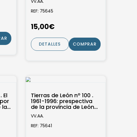
VV.AA.
REF: 75645
15,00€
RAR
DETALLES
COMPRAR
 El
Tierras de León nº 100 .
por
1961-1996: prespectiva
 la
de la provincia de León
...
durante los ultimos
VV.AA.
treinta...
REF: 75641