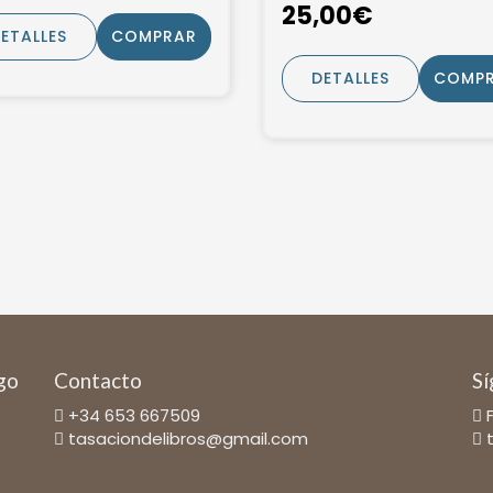
25,00€
ETALLES
COMPRAR
DETALLES
COMP
ago
Contacto
Sí
+34 653 667509
tasaciondelibros@gmail.com