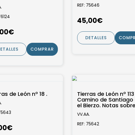
ncias morales y
REF: 75646
.
ticas...
76124
45,00€
,00€
DETALLES
COMP
ETALLES
COMPRAR
ras de León nº 18 .
Tierras de León nº 113 .
Camino de Santiago 
.
el Bierzo. Notas sobre
historia de la imprenta
75643
VV.AA.
REF: 75642
,00€