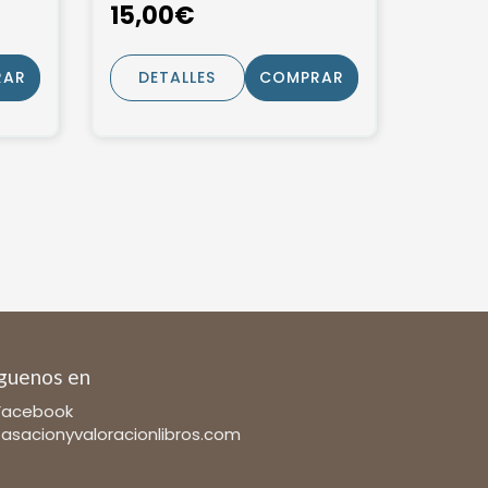
15,00€
RAR
DETALLES
COMPRAR
guenos en
Facebook
tasacionyvaloracionlibros.com