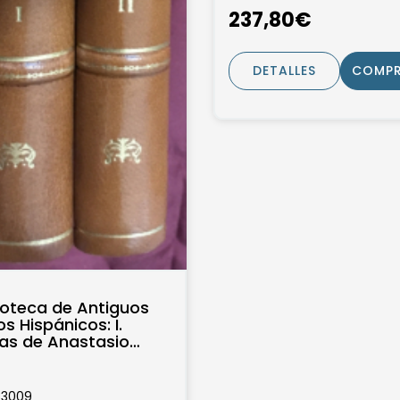
237,80€
DETALLES
COMP
lioteca de Antiguos
os Hispánicos: I.
as de Anastasio
taleón de Ribera, 2
.-
33009