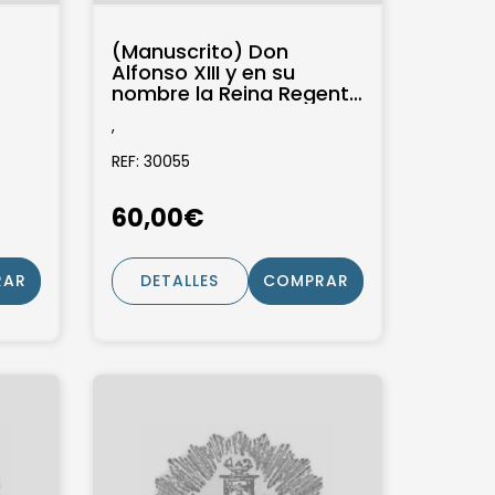
(Manuscrito) Don
Alfonso XIII y en su
nombre la Reina Regente
o
concede la Cruz de
,
primera clase de la...
REF: 30055
60,00€
RAR
DETALLES
COMPRAR