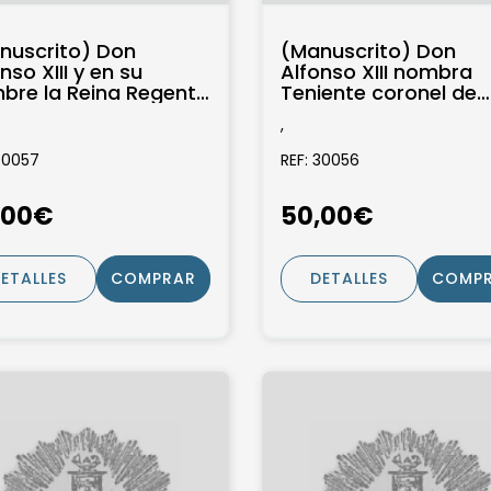
nuscrito) Don
(Manuscrito) Don
nso XIII y en su
Alfonso XIII nombra
bre la Reina Regente
Teniente coronel de
bra como primer
Infantería a D. Ignaci
,
ente de Infantería...
Auñón Chacón
30057
REF: 30056
,00€
50,00€
ETALLES
COMPRAR
DETALLES
COMP