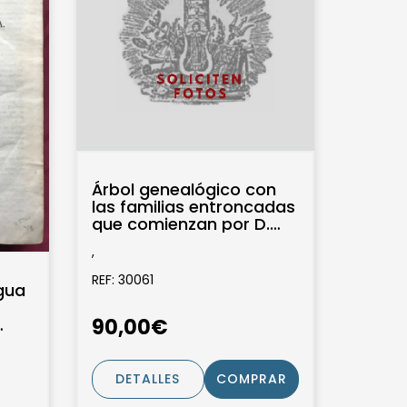
Árbol genealógico con
las familias entroncadas
que comienzan por D.
Diego Hurtado de
,
Mendoza, Marqués...
REF: 30061
ngua
90,00€
DETALLES
COMPRAR