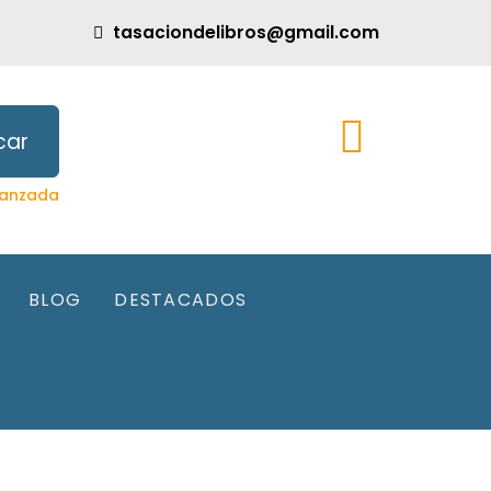
tasaciondelibros@gmail.com
car
anzada
BLOG
DESTACADOS