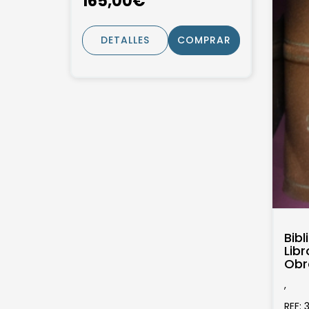
165,00€
DETALLES
COMPRAR
Bib
Libr
Obr
Pan
,
vols
REF: 