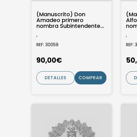
(Manuscrito) Don
(Ma
Amadeo primero
Alfo
nombra Subintendente
nom
Militar con la
nom
,
,
consideración de
Teni
Coronel del Ejército...
REF: 30059
REF: 
90,00€
50
DETALLES
COMPRAR
D