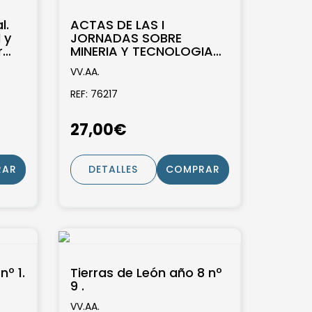
l.
ACTAS DE LAS I
 y
JORNADAS SOBRE
r
MINERIA Y TECNOLOGIA
fico
EN LA EDAD MEDIA
VV.AA.
PENINSULAR. LEON, 26-29
DE SEPTIEMBRE...
REF: 76217
27,00€
RAR
DETALLES
COMPRAR
nº 1.
Tierras de León año 8 nº
9 .
VV.AA.