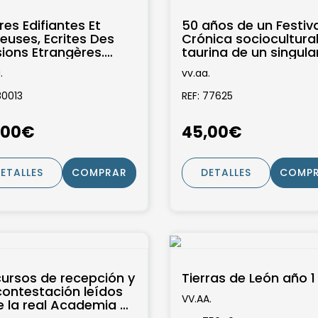
res Edifiantes Et
50 años de un Festiva
euses, Ecrites Des
Crónica sociocultural
sions Etrangères.
taurina de un singula
elle Edition, Ornée
acontecimiento bené
.
vv.aa.
inquante...
del Club...
80013
REF: 77625
,00€
45,00€
ETALLES
COMPRAR
DETALLES
COMP
cursos de recepción y
Tierras de León año 1 
contestación leídos
VV.AA.
e la real Academia de