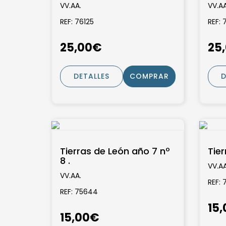
ciencias morales y
cie
VV.AA.
VV.AA
políticas...
polí
REF: 76125
REF: 
25,00€
25
DETALLES
COMPRAR
D
Tierras de León año 7 nº
Tier
8 .
VV.AA
VV.AA.
REF: 
REF: 75644
15
15,00€