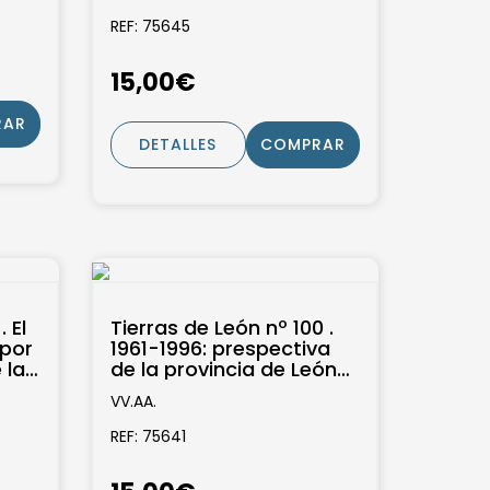
REF: 75645
15,00€
RAR
DETALLES
COMPRAR
 El
Tierras de León nº 100 .
por
1961-1996: prespectiva
 la
de la provincia de León
...
durante los ultimos
VV.AA.
treinta...
REF: 75641