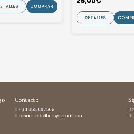
25,00€
ETALLES
COMPRAR
DETALLES
COMP
ago
Contacto
Sí
+34 653 667509
tasaciondelibros@gmail.com