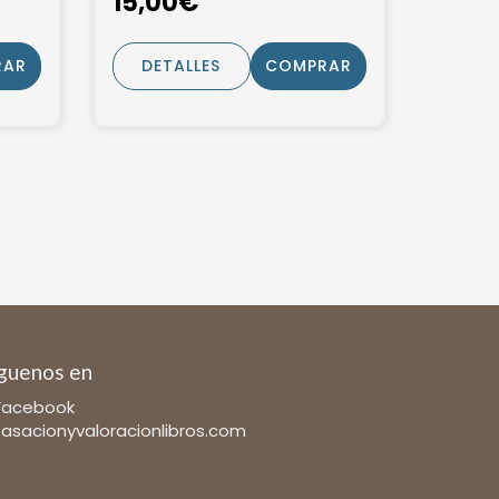
15,00€
RAR
DETALLES
COMPRAR
guenos en
Facebook
tasacionyvaloracionlibros.com