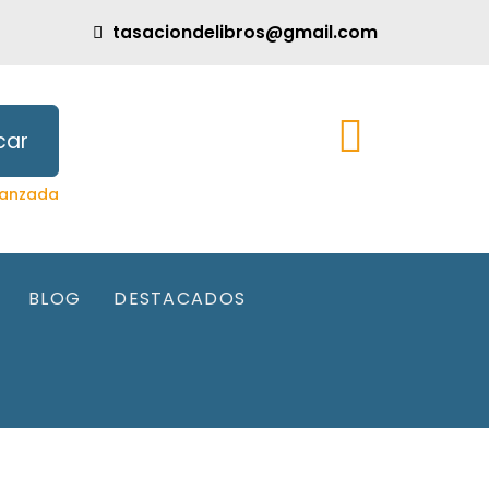
tasaciondelibros@gmail.com
car
anzada
BLOG
DESTACADOS