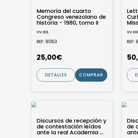
Memoria del cuarto
Lett
Congreso venezolano de
Curi
historia - 1980, tomo II
Mis
Nouv
vv.aa.
vv.aa
de C
REF: 81353
REF: 
25,00€
50
DETALLES
COMPRAR
D
Discursos de recepción y
Dis
de contestación leídos
de 
ante la real Academia de
ant