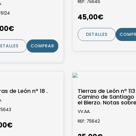
ncias morales y
REF: 75646
.
ticas...
76124
45,00€
,00€
DETALLES
COMP
ETALLES
COMPRAR
ras de León nº 18 .
Tierras de León nº 113 .
Camino de Santiago 
.
el Bierzo. Notas sobre
historia de la imprenta
75643
VV.AA.
REF: 75642
,00€