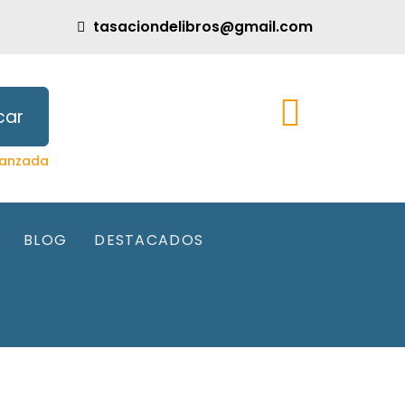
tasaciondelibros@gmail.com
car
anzada
BLOG
DESTACADOS