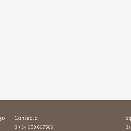
ago
Contacto
Sí
+34 653 667509