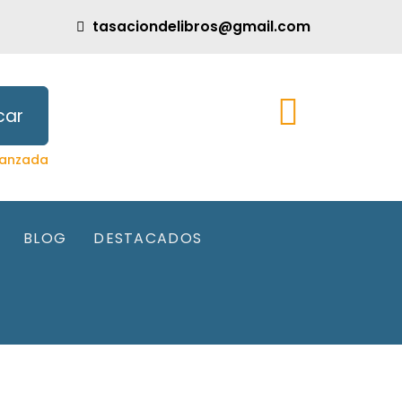
tasaciondelibros@gmail.com
car
anzada
BLOG
DESTACADOS