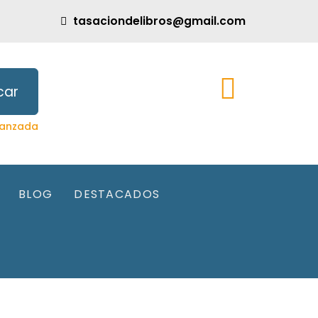
tasaciondelibros@gmail.com
car
anzada
BLOG
DESTACADOS