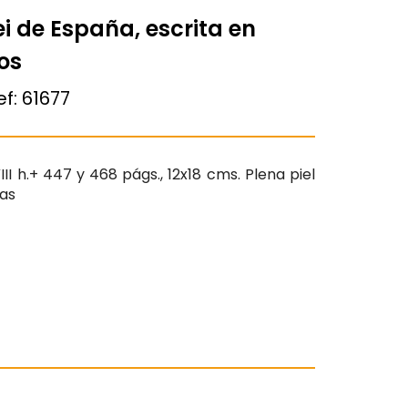
rei de España, escrita en
mos
ef:
61677
I h.+ 447 y 468 págs., 12x18 cms. Plena piel
jas