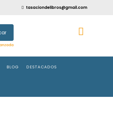
tasaciondelibros@gmail.com
car
anzada
BLOG
DESTACADOS