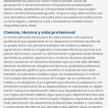
representativas para sus salas institucionales, actos de
graduación o reconocimientos a trayectorias profesionales
destacadas, aportando un componente histórico que ningún
trofeo convencional puede igualar. Si busca algo relacionado con
una disciplina científica concreta, para uso personal, institucional
o como regalo, cuéntenos cuál y revisaremos nuestro fondo
disponible para usted.
Ciencia, técnica y vida profesional
Un fondo pensado tanto para el coleccionista como para el
profesional que quiere tener en su despacho la historia escrita de
su propio oficio: los primeros tratados de medicina, derecho,
agronomía, náutica o ingeniería, manuales técnicos que hoy son
piezas de museo y que en su día formaron a generaciones enteras
de médicos, juristas, agrónomos y marinos. Muchas de estas
obras conservan un atractivo añadido que va más allá del texto:
láminas anatómicas, diagramas técnicos, grabados botánicos,
todo el aparato gráfico que convertía un tratado en una obra
también visualmente notable, capaz de sostenerse por sí misma
como pieza decorativa incluso al margen de su contenido. Un
médico, un abogado o un ingeniero que decora su despacho con
el tratado fundacional de su especialidad no solo posee un objeto
bonito: hace una declaración silenciosa de pertenencia a un oficio
con siglos de historia detrás, algo que ningún diploma enmarcado
puede transmitir con la misma fuerza. Regalos corporativos de alto
nivel, decoración de despachos profesionales, bufetes y consultas,
y colecciones temáticas por disciplina encuentran aquí un terreno