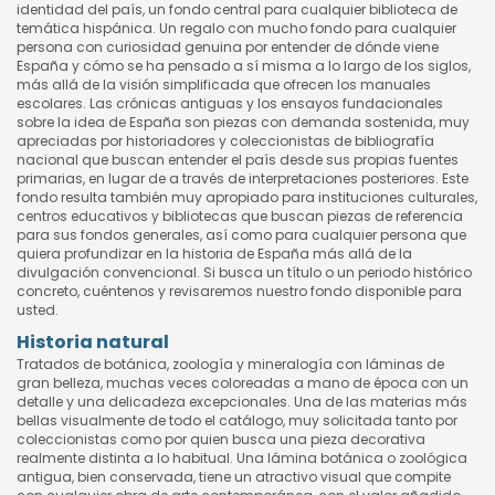
identidad del país, un fondo central para cualquier biblioteca de
temática hispánica. Un regalo con mucho fondo para cualquier
persona con curiosidad genuina por entender de dónde viene
España y cómo se ha pensado a sí misma a lo largo de los siglos,
más allá de la visión simplificada que ofrecen los manuales
escolares. Las crónicas antiguas y los ensayos fundacionales
sobre la idea de España son piezas con demanda sostenida, muy
apreciadas por historiadores y coleccionistas de bibliografía
nacional que buscan entender el país desde sus propias fuentes
primarias, en lugar de a través de interpretaciones posteriores. Este
fondo resulta también muy apropiado para instituciones culturales,
centros educativos y bibliotecas que buscan piezas de referencia
para sus fondos generales, así como para cualquier persona que
quiera profundizar en la historia de España más allá de la
divulgación convencional. Si busca un título o un periodo histórico
concreto, cuéntenos y revisaremos nuestro fondo disponible para
usted.
Historia natural
Tratados de botánica, zoología y mineralogía con láminas de
gran belleza, muchas veces coloreadas a mano de época con un
detalle y una delicadeza excepcionales. Una de las materias más
bellas visualmente de todo el catálogo, muy solicitada tanto por
coleccionistas como por quien busca una pieza decorativa
realmente distinta a lo habitual. Una lámina botánica o zoológica
antigua, bien conservada, tiene un atractivo visual que compite