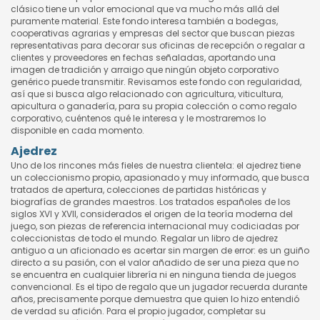
clásico tiene un valor emocional que va mucho más allá del
puramente material. Este fondo interesa también a bodegas,
cooperativas agrarias y empresas del sector que buscan piezas
representativas para decorar sus oficinas de recepción o regalar a
clientes y proveedores en fechas señaladas, aportando una
imagen de tradición y arraigo que ningún objeto corporativo
genérico puede transmitir. Revisamos este fondo con regularidad,
así que si busca algo relacionado con agricultura, viticultura,
apicultura o ganadería, para su propia colección o como regalo
corporativo, cuéntenos qué le interesa y le mostraremos lo
disponible en cada momento.
Ajedrez
Uno de los rincones más fieles de nuestra clientela: el ajedrez tiene
un coleccionismo propio, apasionado y muy informado, que busca
tratados de apertura, colecciones de partidas históricas y
biografías de grandes maestros. Los tratados españoles de los
siglos XVI y XVII, considerados el origen de la teoría moderna del
juego, son piezas de referencia internacional muy codiciadas por
coleccionistas de todo el mundo. Regalar un libro de ajedrez
antiguo a un aficionado es acertar sin margen de error: es un guiño
directo a su pasión, con el valor añadido de ser una pieza que no
se encuentra en cualquier librería ni en ninguna tienda de juegos
convencional. Es el tipo de regalo que un jugador recuerda durante
años, precisamente porque demuestra que quien lo hizo entendió
de verdad su afición. Para el propio jugador, completar su