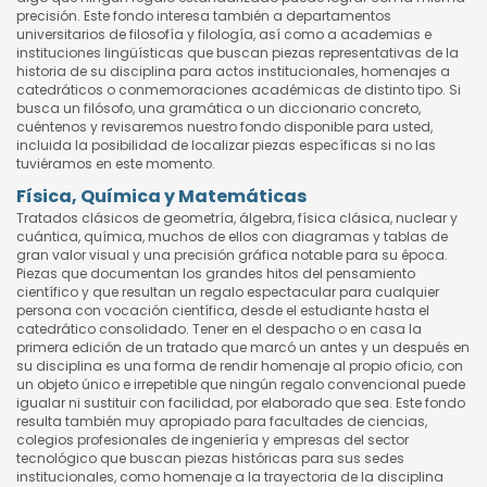
precisión. Este fondo interesa también a departamentos
universitarios de filosofía y filología, así como a academias e
instituciones lingüísticas que buscan piezas representativas de la
historia de su disciplina para actos institucionales, homenajes a
catedráticos o conmemoraciones académicas de distinto tipo. Si
busca un filósofo, una gramática o un diccionario concreto,
cuéntenos y revisaremos nuestro fondo disponible para usted,
incluida la posibilidad de localizar piezas específicas si no las
tuviéramos en este momento.
Física, Química y Matemáticas
Tratados clásicos de geometría, álgebra, física clásica, nuclear y
cuántica, química, muchos de ellos con diagramas y tablas de
gran valor visual y una precisión gráfica notable para su época.
Piezas que documentan los grandes hitos del pensamiento
científico y que resultan un regalo espectacular para cualquier
persona con vocación científica, desde el estudiante hasta el
catedrático consolidado. Tener en el despacho o en casa la
primera edición de un tratado que marcó un antes y un después en
su disciplina es una forma de rendir homenaje al propio oficio, con
un objeto único e irrepetible que ningún regalo convencional puede
igualar ni sustituir con facilidad, por elaborado que sea. Este fondo
resulta también muy apropiado para facultades de ciencias,
colegios profesionales de ingeniería y empresas del sector
tecnológico que buscan piezas históricas para sus sedes
institucionales, como homenaje a la trayectoria de la disciplina