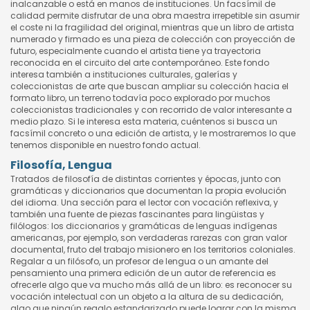
inalcanzable o está en manos de instituciones. Un facsímil de
calidad permite disfrutar de una obra maestra irrepetible sin asumir
el coste ni la fragilidad del original, mientras que un libro de artista
numerado y firmado es una pieza de colección con proyección de
futuro, especialmente cuando el artista tiene ya trayectoria
reconocida en el circuito del arte contemporáneo. Este fondo
interesa también a instituciones culturales, galerías y
coleccionistas de arte que buscan ampliar su colección hacia el
formato libro, un terreno todavía poco explorado por muchos
coleccionistas tradicionales y con recorrido de valor interesante a
medio plazo. Si le interesa esta materia, cuéntenos si busca un
facsímil concreto o una edición de artista, y le mostraremos lo que
tenemos disponible en nuestro fondo actual.
Filosofía, Lengua
Tratados de filosofía de distintas corrientes y épocas, junto con
gramáticas y diccionarios que documentan la propia evolución
del idioma. Una sección para el lector con vocación reflexiva, y
también una fuente de piezas fascinantes para lingüistas y
filólogos: los diccionarios y gramáticas de lenguas indígenas
americanas, por ejemplo, son verdaderas rarezas con gran valor
documental, fruto del trabajo misionero en los territorios coloniales.
Regalar a un filósofo, un profesor de lengua o un amante del
pensamiento una primera edición de un autor de referencia es
ofrecerle algo que va mucho más allá de un libro: es reconocer su
vocación intelectual con un objeto a la altura de su dedicación,
algo que ningún regalo estandarizado puede lograr con la misma