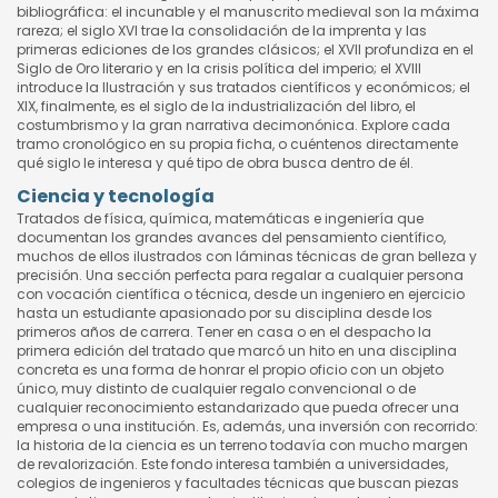
bibliográfica: el incunable y el manuscrito medieval son la máxima
rareza; el siglo XVI trae la consolidación de la imprenta y las
primeras ediciones de los grandes clásicos; el XVII profundiza en el
Siglo de Oro literario y en la crisis política del imperio; el XVIII
introduce la Ilustración y sus tratados científicos y económicos; el
XIX, finalmente, es el siglo de la industrialización del libro, el
costumbrismo y la gran narrativa decimonónica. Explore cada
tramo cronológico en su propia ficha, o cuéntenos directamente
qué siglo le interesa y qué tipo de obra busca dentro de él.
Ciencia y tecnología
Tratados de física, química, matemáticas e ingeniería que
documentan los grandes avances del pensamiento científico,
muchos de ellos ilustrados con láminas técnicas de gran belleza y
precisión. Una sección perfecta para regalar a cualquier persona
con vocación científica o técnica, desde un ingeniero en ejercicio
hasta un estudiante apasionado por su disciplina desde los
primeros años de carrera. Tener en casa o en el despacho la
primera edición del tratado que marcó un hito en una disciplina
concreta es una forma de honrar el propio oficio con un objeto
único, muy distinto de cualquier regalo convencional o de
cualquier reconocimiento estandarizado que pueda ofrecer una
empresa o una institución. Es, además, una inversión con recorrido:
la historia de la ciencia es un terreno todavía con mucho margen
de revalorización. Este fondo interesa también a universidades,
colegios de ingenieros y facultades técnicas que buscan piezas