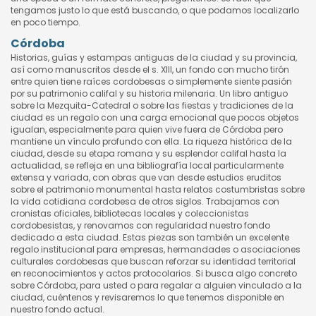
tengamos justo lo que está buscando, o que podamos localizarlo
en poco tiempo.
Córdoba
Historias, guías y estampas antiguas de la ciudad y su provincia,
así como manuscritos desde el s. XIII, un fondo con mucho tirón
entre quien tiene raíces cordobesas o simplemente siente pasión
por su patrimonio califal y su historia milenaria. Un libro antiguo
sobre la Mezquita-Catedral o sobre las fiestas y tradiciones de la
ciudad es un regalo con una carga emocional que pocos objetos
igualan, especialmente para quien vive fuera de Córdoba pero
mantiene un vínculo profundo con ella. La riqueza histórica de la
ciudad, desde su etapa romana y su esplendor califal hasta la
actualidad, se refleja en una bibliografía local particularmente
extensa y variada, con obras que van desde estudios eruditos
sobre el patrimonio monumental hasta relatos costumbristas sobre
la vida cotidiana cordobesa de otros siglos. Trabajamos con
cronistas oficiales, bibliotecas locales y coleccionistas
cordobesistas, y renovamos con regularidad nuestro fondo
dedicado a esta ciudad. Estas piezas son también un excelente
regalo institucional para empresas, hermandades o asociaciones
culturales cordobesas que buscan reforzar su identidad territorial
en reconocimientos y actos protocolarios. Si busca algo concreto
sobre Córdoba, para usted o para regalar a alguien vinculado a la
ciudad, cuéntenos y revisaremos lo que tenemos disponible en
nuestro fondo actual.