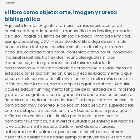
usted.
El libro como objeto: arte, imagen y rareza
bibliográfica
Aquí está lo más exigente y también lo más espectacular de
nuestro catálogo: incunables, manuscritos medievales, grabados
de autor, litografías, libros de artista de tirada limitada y firmada,
ejemplares del siglo XVI. Piezas donde el libro deja de ser simple
soporte de un texto y se convierte en objeto de arte y de rareza
absoluta, valorado tanto por su contenido como por su condición
material irrepetible. No hay dos incunables iguales, ni dos
manuscritos, ni dos grabados con el mismo estado de
conservación o la misma historia de procedencia. Cada pieza de
esta sección es, por definición, única, y eso es exactamente lo que
busca el coleccionista de alto nivel: no un ejemplar más entre miles
idénticos, sino la pieza, con su propia biografía material. Adquirir
aquí es adquirir un fragmento tangible de la historia de la imprenta
y de las artes gráficas, con la garantía de una descripción pericial
rigurosa que avala su autenticidad. Este bloque atrae a un perfil de
comprador muy concreto: el coleccionista que ya ha superado las
primeras etapas del coleccionismo y busca ahora la pieza que
defina su colección, la institución patrimonial que necesita
completar sus fondos, o el inversor cultural que entiende el valor de
lo verdaderamente escaso. Dado el nivel de estas piezas,
trabajamos habitualmente por consulta directa y con informe
descriptivo detallado de cada ejemplar, incluyendo su estado de