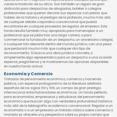
valore la tradición de su oficio. Son también un regalo de gran
distinción para despachos de abogados, bufetes o colegios
profesionales que quieran decorar sus espacios con piezas que
hablen de la historia y el prestigio de la profesión, mucho más allá
de cualquier detalle corporativo convencional que pueda
encontrarse en cualquier proveedor de regalos de empresa. Este
fondo resulta también muy apropiado para homenajear a un
profesional que se jubila tras una larga carrera, o para
conmemorar la fundación de un despacho, un aniversario colegial,
o cualquier hito relevante dentro del mundo jurídico, con una pieza
que perdurará mucho más que cualquier otro tipo de
reconocimiento. Si busca una obra jurídica concreta, o
simplemente algo representativo para un despacho o una ocasión
especial, pregúntenos y le mostraremos las opciones disponibles
en nuestro fondo actual.
Economía y Comercio
Tratados de pensamiento económico, comercio y hacienda
pública, con especial protagonismo de la literatura arbitrista
española de los siglos XVI y XVII, un campo de gran prestigio
internacional entre historiadores económicos. Un fondo perfecto
para economistas, empresarios y estudiosos del pensamiento
económico que buscan algo con verdadera profundidad histórica
más allá de la bibliografía académica convencional. Regalar a un
economista o a un empresario un tratado clásico sobre comercio o
moneda es ofrecerle una perspectiva sobre su propio campo que