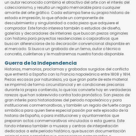
un autor reconocido combina el atractivo del arte con el interés del
coleccionismo, y resulta un regalo memorable para cualquier
amante del arte gráfico. Cada estampa tiene su propia historia de
estado e impresión, lo que añade un componente de
descubrimiento y singularidad a cada pieza que adquiere el
comprador. Este fondo interesa también a estudios de diseño,
galerías y decoradores de interiores que buscan piezas originales
con historia para proyectos residenciales o corporativos que
buscan diferenciarse de la decoración convencional disponible en
el mercado. Si busca un grabado de un tema, autor o técnica
concreta, cuéntenos y le mostraremos nuestro fondo disponible.
Guerra de la Independencia
Historias, memorias, proclamas y grabados surgidos del conflicto
que enfrentó a España con la Francia napoleónica entre 1808 y 1814.
Piezas escasas por naturaleza, ya que gran parte de este material
se imprimió de forma circunstancial y en condiciones precarias
durante la propia contienda, lo que las convierte hoy en verdaderas
rarezas que han sobrevivido contra todo pronóstico. Son piezas de
gran interés para historiadores del periodo napoleónico y para
instituciones conmemorativas, y también un regalo de fuerte carga
simbólica para quien tiene especial pasión por este episodio de la
historia de España, o para instituciones y ayuntamientos que
preparan actos conmemorativos vinculados a esta guerra. Este
fondo interesa también a museos y centros de interpretación
dedicados a este periodo histórico, que buscan documentación