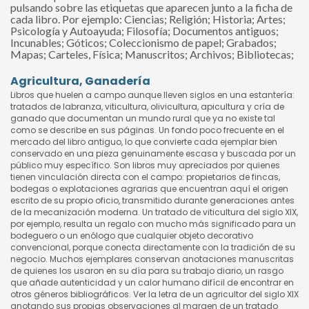
pulsando sobre las etiquetas que aparecen junto a la ficha de
cada libro. Por ejemplo: Ciencias; Religión; Historia; Artes;
Psicología y Autoayuda; Filosofía; Documentos antiguos;
Incunables; Góticos; Coleccionismo de papel; Grabados;
Mapas; Carteles, Física; Manuscritos; Archivos; Bibliotecas;
Agricultura, Ganadería
Libros que huelen a campo aunque lleven siglos en una estantería:
tratados de labranza, viticultura, olivicultura, apicultura y cría de
ganado que documentan un mundo rural que ya no existe tal
como se describe en sus páginas. Un fondo poco frecuente en el
mercado del libro antiguo, lo que convierte cada ejemplar bien
conservado en una pieza genuinamente escasa y buscada por un
público muy específico. Son libros muy apreciados por quienes
tienen vinculación directa con el campo: propietarios de fincas,
bodegas o explotaciones agrarias que encuentran aquí el origen
escrito de su propio oficio, transmitido durante generaciones antes
de la mecanización moderna. Un tratado de viticultura del siglo XIX,
por ejemplo, resulta un regalo con mucho más significado para un
bodeguero o un enólogo que cualquier objeto decorativo
convencional, porque conecta directamente con la tradición de su
negocio. Muchos ejemplares conservan anotaciones manuscritas
de quienes los usaron en su día para su trabajo diario, un rasgo
que añade autenticidad y un calor humano difícil de encontrar en
otros géneros bibliográficos. Ver la letra de un agricultor del siglo XIX
anotando sus propias observaciones al margen de un tratado