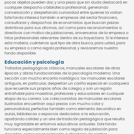
pocos objetos pueden dar, y una pieza que sin duda destacará en
cualquier despacho o biblioteca profesional, generando
conversación y despertando curiosidad entre quienes la visitan.
Este fondo interesa también a empresas del sector financiero,
consultoras y despachos de economistas que buscan piezas
distintivas para sus oficinas, así como para reconocimientos a
directivos con motivo de jubilaciones, aniversarios de la empresa o
hitos profesionales relevantes dentro de su trayectoria. Si le interesa
esta materia, cuéntenos qué tipo de obra busca, para usted, para
su empresa o como regalo profesional, y revisaremos nuestro
fondo disponible.
Educación y psicología
Tratados pedagógicos clásicos, manuales escolares de otras
épocas y obras fundacionales de la psicología moderna. Una
sección con mucho encanto nostálgico: los manuales escolares
antiguos, en particular, despiertan un cariño especial en cualquiera
que recuerde sus propios años de colegio, y son un regalo
entrañable para maestros, profesores y educadores en cualquier
etapa de su carrera. Los coleccionistas de manuales escolares
ilustrados encuentran aquí piezas con mucho color y
personalidad, perfectas también como elemento decorativo en
aulas, bibliotecas o espacios dedicados a la educación,
aportando calidez y un aire de tradición pedagógica que resulta
muy agradable en entornos educativos actuales. Este fondo
funciona especialmente bien como regalo de jubilación para