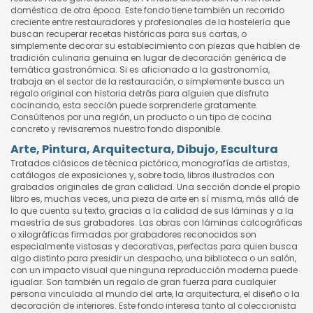
doméstica de otra época. Este fondo tiene también un recorrido
creciente entre restauradores y profesionales de la hostelería que
buscan recuperar recetas históricas para sus cartas, o
simplemente decorar su establecimiento con piezas que hablen de
tradición culinaria genuina en lugar de decoración genérica de
temática gastronómica. Si es aficionado a la gastronomía,
trabaja en el sector de la restauración, o simplemente busca un
regalo original con historia detrás para alguien que disfruta
cocinando, esta sección puede sorprenderle gratamente.
Consúltenos por una región, un producto o un tipo de cocina
concreto y revisaremos nuestro fondo disponible.
Arte, Pintura, Arquitectura, Dibujo, Escultura
Tratados clásicos de técnica pictórica, monografías de artistas,
catálogos de exposiciones y, sobre todo, libros ilustrados con
grabados originales de gran calidad. Una sección donde el propio
libro es, muchas veces, una pieza de arte en sí misma, más allá de
lo que cuenta su texto, gracias a la calidad de sus láminas y a la
maestría de sus grabadores. Las obras con láminas calcográficas
o xilográficas firmadas por grabadores reconocidos son
especialmente vistosas y decorativas, perfectas para quien busca
algo distinto para presidir un despacho, una biblioteca o un salón,
con un impacto visual que ninguna reproducción moderna puede
igualar. Son también un regalo de gran fuerza para cualquier
persona vinculada al mundo del arte, la arquitectura, el diseño o la
decoración de interiores. Este fondo interesa tanto al coleccionista