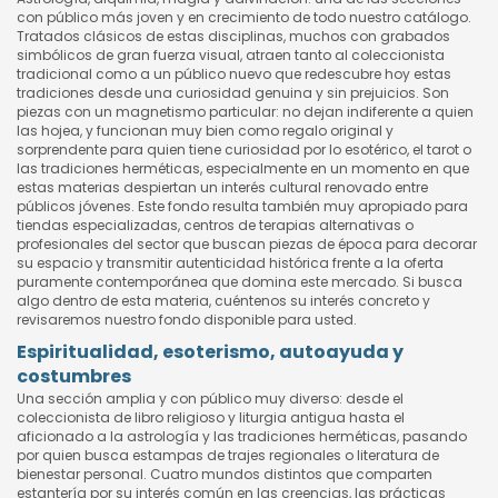
con público más joven y en crecimiento de todo nuestro catálogo.
Tratados clásicos de estas disciplinas, muchos con grabados
simbólicos de gran fuerza visual, atraen tanto al coleccionista
tradicional como a un público nuevo que redescubre hoy estas
tradiciones desde una curiosidad genuina y sin prejuicios. Son
piezas con un magnetismo particular: no dejan indiferente a quien
las hojea, y funcionan muy bien como regalo original y
sorprendente para quien tiene curiosidad por lo esotérico, el tarot o
las tradiciones herméticas, especialmente en un momento en que
estas materias despiertan un interés cultural renovado entre
públicos jóvenes. Este fondo resulta también muy apropiado para
tiendas especializadas, centros de terapias alternativas o
profesionales del sector que buscan piezas de época para decorar
su espacio y transmitir autenticidad histórica frente a la oferta
puramente contemporánea que domina este mercado. Si busca
algo dentro de esta materia, cuéntenos su interés concreto y
revisaremos nuestro fondo disponible para usted.
Espiritualidad, esoterismo, autoayuda y
costumbres
Una sección amplia y con público muy diverso: desde el
coleccionista de libro religioso y liturgia antigua hasta el
aficionado a la astrología y las tradiciones herméticas, pasando
por quien busca estampas de trajes regionales o literatura de
bienestar personal. Cuatro mundos distintos que comparten
estantería por su interés común en las creencias, las prácticas