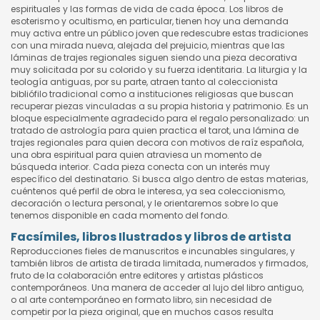
espirituales y las formas de vida de cada época. Los libros de
esoterismo y ocultismo, en particular, tienen hoy una demanda
muy activa entre un público joven que redescubre estas tradiciones
con una mirada nueva, alejada del prejuicio, mientras que las
láminas de trajes regionales siguen siendo una pieza decorativa
muy solicitada por su colorido y su fuerza identitaria. La liturgia y la
teología antiguas, por su parte, atraen tanto al coleccionista
bibliófilo tradicional como a instituciones religiosas que buscan
recuperar piezas vinculadas a su propia historia y patrimonio. Es un
bloque especialmente agradecido para el regalo personalizado: un
tratado de astrología para quien practica el tarot, una lámina de
trajes regionales para quien decora con motivos de raíz española,
una obra espiritual para quien atraviesa un momento de
búsqueda interior. Cada pieza conecta con un interés muy
específico del destinatario. Si busca algo dentro de estas materias,
cuéntenos qué perfil de obra le interesa, ya sea coleccionismo,
decoración o lectura personal, y le orientaremos sobre lo que
tenemos disponible en cada momento del fondo.
Facsímiles, libros Ilustrados y libros de artista
Reproducciones fieles de manuscritos e incunables singulares, y
también libros de artista de tirada limitada, numerados y firmados,
fruto de la colaboración entre editores y artistas plásticos
contemporáneos. Una manera de acceder al lujo del libro antiguo,
o al arte contemporáneo en formato libro, sin necesidad de
competir por la pieza original, que en muchos casos resulta