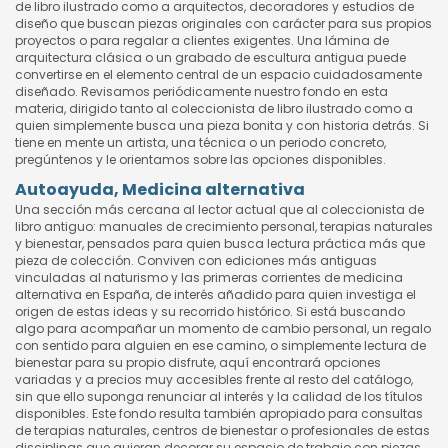
de libro ilustrado como a arquitectos, decoradores y estudios de
diseño que buscan piezas originales con carácter para sus propios
proyectos o para regalar a clientes exigentes. Una lámina de
arquitectura clásica o un grabado de escultura antigua puede
convertirse en el elemento central de un espacio cuidadosamente
diseñado. Revisamos periódicamente nuestro fondo en esta
materia, dirigido tanto al coleccionista de libro ilustrado como a
quien simplemente busca una pieza bonita y con historia detrás. Si
tiene en mente un artista, una técnica o un periodo concreto,
pregúntenos y le orientamos sobre las opciones disponibles.
Autoayuda, Medicina alternativa
Una sección más cercana al lector actual que al coleccionista de
libro antiguo: manuales de crecimiento personal, terapias naturales
y bienestar, pensados para quien busca lectura práctica más que
pieza de colección. Conviven con ediciones más antiguas
vinculadas al naturismo y las primeras corrientes de medicina
alternativa en España, de interés añadido para quien investiga el
origen de estas ideas y su recorrido histórico. Si está buscando
algo para acompañar un momento de cambio personal, un regalo
con sentido para alguien en ese camino, o simplemente lectura de
bienestar para su propio disfrute, aquí encontrará opciones
variadas y a precios muy accesibles frente al resto del catálogo,
sin que ello suponga renunciar al interés y la calidad de los títulos
disponibles. Este fondo resulta también apropiado para consultas
de terapias naturales, centros de bienestar o profesionales de estas
disciplinas que quieran decorar su espacio de trabajo con piezas