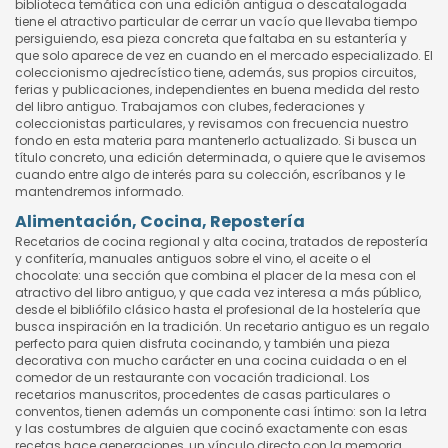
biblioteca temática con una edición antigua o descatalogada
tiene el atractivo particular de cerrar un vacío que llevaba tiempo
persiguiendo, esa pieza concreta que faltaba en su estantería y
que solo aparece de vez en cuando en el mercado especializado. El
coleccionismo ajedrecístico tiene, además, sus propios circuitos,
ferias y publicaciones, independientes en buena medida del resto
del libro antiguo. Trabajamos con clubes, federaciones y
coleccionistas particulares, y revisamos con frecuencia nuestro
fondo en esta materia para mantenerlo actualizado. Si busca un
título concreto, una edición determinada, o quiere que le avisemos
cuando entre algo de interés para su colección, escríbanos y le
mantendremos informado.
Alimentación, Cocina, Repostería
Recetarios de cocina regional y alta cocina, tratados de repostería
y confitería, manuales antiguos sobre el vino, el aceite o el
chocolate: una sección que combina el placer de la mesa con el
atractivo del libro antiguo, y que cada vez interesa a más público,
desde el bibliófilo clásico hasta el profesional de la hostelería que
busca inspiración en la tradición. Un recetario antiguo es un regalo
perfecto para quien disfruta cocinando, y también una pieza
decorativa con mucho carácter en una cocina cuidada o en el
comedor de un restaurante con vocación tradicional. Los
recetarios manuscritos, procedentes de casas particulares o
conventos, tienen además un componente casi íntimo: son la letra
y las costumbres de alguien que cocinó exactamente con esas
recetas hace generaciones, un vínculo directo con la memoria