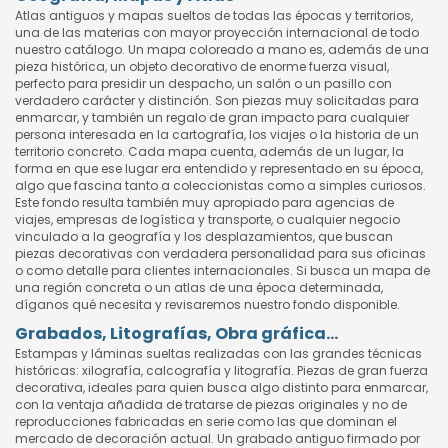
Atlas antiguos y mapas sueltos de todas las épocas y territorios,
una de las materias con mayor proyección internacional de todo
nuestro catálogo. Un mapa coloreado a mano es, además de una
pieza histórica, un objeto decorativo de enorme fuerza visual,
perfecto para presidir un despacho, un salón o un pasillo con
verdadero carácter y distinción. Son piezas muy solicitadas para
enmarcar, y también un regalo de gran impacto para cualquier
persona interesada en la cartografía, los viajes o la historia de un
territorio concreto. Cada mapa cuenta, además de un lugar, la
forma en que ese lugar era entendido y representado en su época,
algo que fascina tanto a coleccionistas como a simples curiosos.
Este fondo resulta también muy apropiado para agencias de
viajes, empresas de logística y transporte, o cualquier negocio
vinculado a la geografía y los desplazamientos, que buscan
piezas decorativas con verdadera personalidad para sus oficinas
o como detalle para clientes internacionales. Si busca un mapa de
una región concreta o un atlas de una época determinada,
díganos qué necesita y revisaremos nuestro fondo disponible.
Grabados, Litografías, Obra gráfica...
Estampas y láminas sueltas realizadas con las grandes técnicas
históricas: xilografía, calcografía y litografía. Piezas de gran fuerza
decorativa, ideales para quien busca algo distinto para enmarcar,
con la ventaja añadida de tratarse de piezas originales y no de
reproducciones fabricadas en serie como las que dominan el
mercado de decoración actual. Un grabado antiguo firmado por