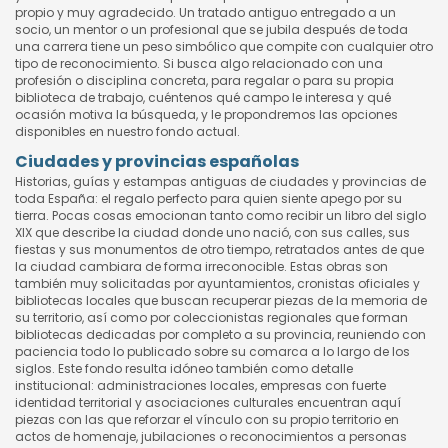
propio y muy agradecido. Un tratado antiguo entregado a un
socio, un mentor o un profesional que se jubila después de toda
una carrera tiene un peso simbólico que compite con cualquier otro
tipo de reconocimiento. Si busca algo relacionado con una
profesión o disciplina concreta, para regalar o para su propia
biblioteca de trabajo, cuéntenos qué campo le interesa y qué
ocasión motiva la búsqueda, y le propondremos las opciones
disponibles en nuestro fondo actual.
Ciudades y provincias españolas
Historias, guías y estampas antiguas de ciudades y provincias de
toda España: el regalo perfecto para quien siente apego por su
tierra. Pocas cosas emocionan tanto como recibir un libro del siglo
XIX que describe la ciudad donde uno nació, con sus calles, sus
fiestas y sus monumentos de otro tiempo, retratados antes de que
la ciudad cambiara de forma irreconocible. Estas obras son
también muy solicitadas por ayuntamientos, cronistas oficiales y
bibliotecas locales que buscan recuperar piezas de la memoria de
su territorio, así como por coleccionistas regionales que forman
bibliotecas dedicadas por completo a su provincia, reuniendo con
paciencia todo lo publicado sobre su comarca a lo largo de los
siglos. Este fondo resulta idóneo también como detalle
institucional: administraciones locales, empresas con fuerte
identidad territorial y asociaciones culturales encuentran aquí
piezas con las que reforzar el vínculo con su propio territorio en
actos de homenaje, jubilaciones o reconocimientos a personas