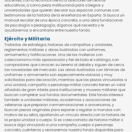
docentes, como reconocimiento a directores de centros
educativos, o como pieza institucional para colegios y
universidades que quieren decorar sus espacios comunes con
testimonios de la historia de la enseñanza en España. Si busca un
manual escolar de una época concreta, o una obra fundacional
de psicología o pedagogía, díganos qué necesita y le
ayudaremos a encontrarla entre nuestro fondo.
Ejército y Militaria
Tratados de estrategia, historias de campañas y unidades,
reglamentos militares y obras ilustradas con uniformes,
armamento y fortificaciones. Una de las materias con
coleccionismo más apasionado y fiel de todo el catálogo, con
compradores que conocen su terreno al detalle y siguen de cerca
las novedades del mercado. Las obras ilustradas con láminas de
uniformes o armamento son especialmente vistosas y muy
solicitadas para decoración, mientras que las piezas vinculadas a
una unidad, campaña o personaje militar concreto tienen un valor
añadido de gran interés para instituciones y museos militares que
buscan completar sus fondos documentales. Este fondo interesa
también a unidades militares, academias y asociaciones de
veteranos que preparan conmemoraciones o aniversarios, y
buscan piezas originales para exponer o regalar a mandos con
motivo de su retiro, aportando un vínculo directo con la historia de
la propia unidad o cuerpo. Si es coleccionista de historia militar o
busca algo vinculado a una campaña, cuerpo o personaje
concreto, cuéntenos y revisaremos nuestro fondo disponible para