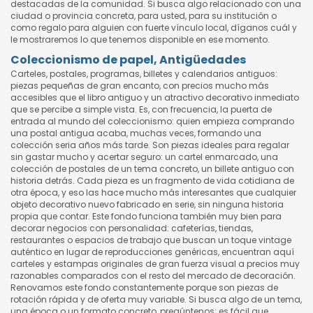
destacadas de la comunidad. Si busca algo relacionado con una
ciudad o provincia concreta, para usted, para su institución o
como regalo para alguien con fuerte vínculo local, díganos cuál y
le mostraremos lo que tenemos disponible en ese momento.
Coleccionismo de papel, Antigüedades
Carteles, postales, programas, billetes y calendarios antiguos:
piezas pequeñas de gran encanto, con precios mucho más
accesibles que el libro antiguo y un atractivo decorativo inmediato
que se percibe a simple vista. Es, con frecuencia, la puerta de
entrada al mundo del coleccionismo: quien empieza comprando
una postal antigua acaba, muchas veces, formando una
colección seria años más tarde. Son piezas ideales para regalar
sin gastar mucho y acertar seguro: un cartel enmarcado, una
colección de postales de un tema concreto, un billete antiguo con
historia detrás. Cada pieza es un fragmento de vida cotidiana de
otra época, y eso las hace mucho más interesantes que cualquier
objeto decorativo nuevo fabricado en serie, sin ninguna historia
propia que contar. Este fondo funciona también muy bien para
decorar negocios con personalidad: cafeterías, tiendas,
restaurantes o espacios de trabajo que buscan un toque vintage
auténtico en lugar de reproducciones genéricas, encuentran aquí
carteles y estampas originales de gran fuerza visual a precios muy
razonables comparados con el resto del mercado de decoración.
Renovamos este fondo constantemente porque son piezas de
rotación rápida y de oferta muy variable. Si busca algo de un tema,
una época o un formato concreto, pregúntenos: es fácil que