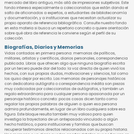
mercado del libro antiguo, más allá de impresiones subjetivas. Este
fondo interesa especialmente a coleccionistas que están dando el
salto de aficionados a expertos, a estudiantes de biblioteconomía
y documentación, y a instituciones que necesitan actualizar su
propio aparato de referencia bibliográfica. Consulte nuestro fondo
en esta materia si busca un repertorio concreto o quiere orientación
sobre qué obra de referencia le conviene según el perfil de su
colección.
Biografías, Diarios y Memorias
Vidas contadas en primera persona: memorias de políticos,
militares, artistas y científicos, diarios personales, correspondencia
publicada. Libros que ofrecen algo que ninguna biografía escrita
por un tercero puede dar del todo: la voz directa de quien vivió los
hechos, con sus propias dudas, motivaciones y silencios, tal como
los quiso dejar por escrito. Las memorias de personajes históricos
con dedicatoria autógrafa o correspondencia inédita son piezas
muy codiciadas por coleccionistas de autógrafos, y también un
regalo extraordinario para cualquier persona apasionada por un
personaje histórico concreto: pocas cosas dicen tanto como
regalar las propias palabras de alguien a quien esa persona
admira profundamente, en lugar de un libro cualquiera sobre esa
figura. Este bloque resulta también muy valioso para quien
investiga la trayectoria de un antepasado vinculado a algún
hecho histórico, o para instituciones y familias que buscan
recuperar testimonios directos relacionados con su propia historia.