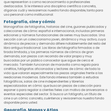
que representan o como reconocimiento a profesionales
destacados. Si le interesa una disciplina científica concreta,
díganos cuál y revisaremos nuestro fondo disponible, tanto para
uso personal como institucional.
Fotografía, cine y cómic
Monografías de fotógrafos, historias del cine, guiones publicados y
colecciones de cómic español e internacional, incluidas primeras
ediciones y números fundacionales de series muy buscadas. Una
sección con un coleccionismo joven, dinámico y muy activo, cuya
dinámica de precios y demanda difiere notablemente del resto del
libro antiguo tradicional. Los libros de fotografía firmados o de
tirada limitada, y los primeros números de cómics de gran
demanda, son piezas con recorrido de valor propio y muy
buscadas por un público conocedor que sigue de cerca el
mercado. También funcionan de maravilla como regalo para
cinéfilos, fotógrafos aficionados y lectores de cómic de toda la
vida que valoran especialmente las piezas originales frente a las
reediciones modernas. Este fondo interesa también a estudios
fotográficos, salas de cine independientes y librerías
especializadas en cómic que buscan piezas de colección para
exponer o para regalar a clientes fieles con motivo de aniversarios o
eventos especiales del sector. Si busca un fotógrafo, un título de
cine o un cómic concreto, cuéntenos y revisaremos nuestro fondo
disponible para usted.
Geografía, Mapas y Atlas