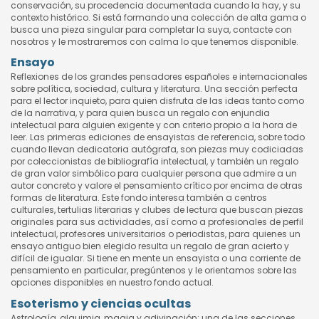
conservación, su procedencia documentada cuando la hay, y su
contexto histórico. Si está formando una colección de alta gama o
busca una pieza singular para completar la suya, contacte con
nosotros y le mostraremos con calma lo que tenemos disponible.
Ensayo
Reflexiones de los grandes pensadores españoles e internacionales
sobre política, sociedad, cultura y literatura. Una sección perfecta
para el lector inquieto, para quien disfruta de las ideas tanto como
de la narrativa, y para quien busca un regalo con enjundia
intelectual para alguien exigente y con criterio propio a la hora de
leer. Las primeras ediciones de ensayistas de referencia, sobre todo
cuando llevan dedicatoria autógrafa, son piezas muy codiciadas
por coleccionistas de bibliografía intelectual, y también un regalo
de gran valor simbólico para cualquier persona que admire a un
autor concreto y valore el pensamiento crítico por encima de otras
formas de literatura. Este fondo interesa también a centros
culturales, tertulias literarias y clubes de lectura que buscan piezas
originales para sus actividades, así como a profesionales de perfil
intelectual, profesores universitarios o periodistas, para quienes un
ensayo antiguo bien elegido resulta un regalo de gran acierto y
difícil de igualar. Si tiene en mente un ensayista o una corriente de
pensamiento en particular, pregúntenos y le orientamos sobre las
opciones disponibles en nuestro fondo actual.
Esoterismo y ciencias ocultas
Astrología, alquimia, magia y adivinación: una de las secciones