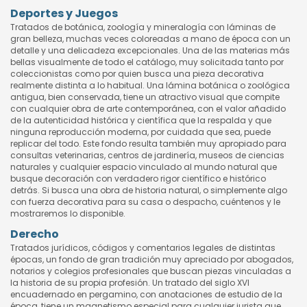
Deportes y Juegos
Tratados de botánica, zoología y mineralogía con láminas de
gran belleza, muchas veces coloreadas a mano de época con un
detalle y una delicadeza excepcionales. Una de las materias más
bellas visualmente de todo el catálogo, muy solicitada tanto por
coleccionistas como por quien busca una pieza decorativa
realmente distinta a lo habitual. Una lámina botánica o zoológica
antigua, bien conservada, tiene un atractivo visual que compite
con cualquier obra de arte contemporánea, con el valor añadido
de la autenticidad histórica y científica que la respalda y que
ninguna reproducción moderna, por cuidada que sea, puede
replicar del todo. Este fondo resulta también muy apropiado para
consultas veterinarias, centros de jardinería, museos de ciencias
naturales y cualquier espacio vinculado al mundo natural que
busque decoración con verdadero rigor científico e histórico
detrás. Si busca una obra de historia natural, o simplemente algo
con fuerza decorativa para su casa o despacho, cuéntenos y le
mostraremos lo disponible.
Derecho
Tratados jurídicos, códigos y comentarios legales de distintas
épocas, un fondo de gran tradición muy apreciado por abogados,
notarios y colegios profesionales que buscan piezas vinculadas a
la historia de su propia profesión. Un tratado del siglo XVI
encuadernado en pergamino, con anotaciones de estudio de la
época, tiene un magnetismo especial para cualquier jurista que