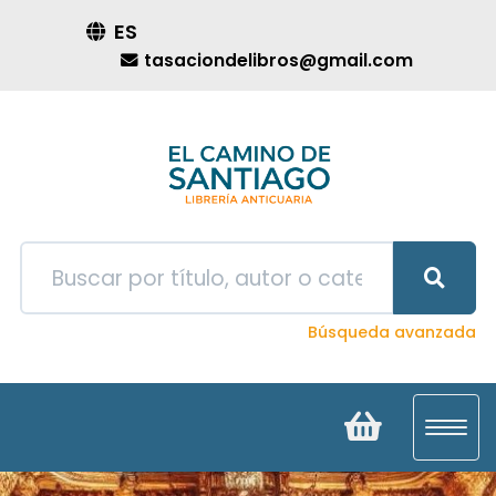
ES
tasaciondelibros@gmail.com
Búsqueda avanzada
Toggl
navig