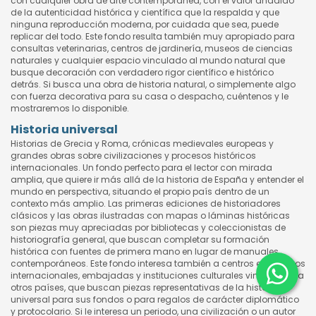
con cualquier obra de arte contemporánea, con el valor añadido
de la autenticidad histórica y científica que la respalda y que
ninguna reproducción moderna, por cuidada que sea, puede
replicar del todo. Este fondo resulta también muy apropiado para
consultas veterinarias, centros de jardinería, museos de ciencias
naturales y cualquier espacio vinculado al mundo natural que
busque decoración con verdadero rigor científico e histórico
detrás. Si busca una obra de historia natural, o simplemente algo
con fuerza decorativa para su casa o despacho, cuéntenos y le
mostraremos lo disponible.
Historia universal
Historias de Grecia y Roma, crónicas medievales europeas y
grandes obras sobre civilizaciones y procesos históricos
internacionales. Un fondo perfecto para el lector con mirada
amplia, que quiere ir más allá de la historia de España y entender el
mundo en perspectiva, situando el propio país dentro de un
contexto más amplio. Las primeras ediciones de historiadores
clásicos y las obras ilustradas con mapas o láminas históricas
son piezas muy apreciadas por bibliotecas y coleccionistas de
historiografía general, que buscan completar su formación
histórica con fuentes de primera mano en lugar de manuales
contemporáneos. Este fondo interesa también a centros educativos
internacionales, embajadas y instituciones culturales vinculadas a
otros países, que buscan piezas representativas de la historia
universal para sus fondos o para regalos de carácter diplomático
y protocolario. Si le interesa un periodo, una civilización o un autor