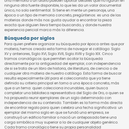
Una memoria o un diario pueden aportar detalles que no figuran en
ninguna otra fuente disponible, lo que les da un valor documental
único, no solo sentimental. Si tiene en mente un personaje, una
época o un tipo de memoria concreto, pregúntenos: es una de las
materias donde más nos gusta ayudar a encontrar la pieza
exacta que alguien lleva tiempo buscando, y donde nuestra
experiencia pericial marca más la diferencia.
Búsqueda por siglos
Para quien prefiere organizar su búsqueda por época antes que por
materia, hemos creado esta forma de navegar el catálogo: Siglo
XV y anteriores, Siglo XVI, Siglo XVII, Siglo XVIII y Siglo XIX. Cinco
tramos cronológicos que permiten acotar la búsqueda
directamente por la antigüedad del ejemplar, con independencia
de si se trata de un libro de historia, de literatura, de ciencia o de
cualquier otra materia de nuestro catálogo. Esta forma de buscar
resulta especialmente útil para el coleccionista que ya tiene
definido su criterio principal en torno a una época concreta, más
que a un tema: quien colecciona incunables, quien busca
completar una biblioteca representativa del Siglo de Oro, o quien se
ha propuesto reunir ejemplares de un siglo determinado con
independencia de su contenido. También es la forma más directa
de encontrar regalo para quien celebra una fecha significativa: un
ejemplar del mismo siglo en que se fundó una empresa, se
construyó un edificio familiar o nació un antepasado tiene una
carga simbólica muy superior a la de cualquier objeto genérico.
Cada tramo cronológico tiene su propia personalidad