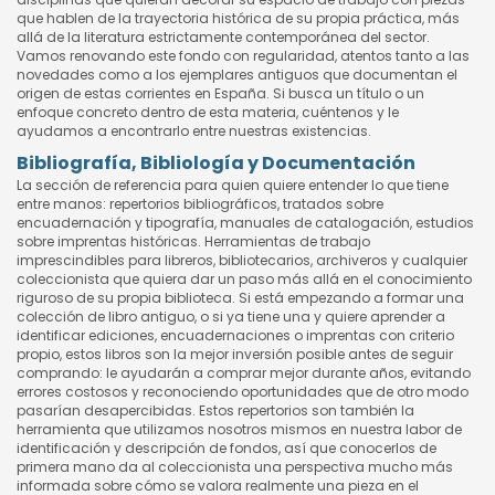
que hablen de la trayectoria histórica de su propia práctica, más
allá de la literatura estrictamente contemporánea del sector.
Vamos renovando este fondo con regularidad, atentos tanto a las
novedades como a los ejemplares antiguos que documentan el
origen de estas corrientes en España. Si busca un título o un
enfoque concreto dentro de esta materia, cuéntenos y le
ayudamos a encontrarlo entre nuestras existencias.
Bibliografía, Bibliología y Documentación
La sección de referencia para quien quiere entender lo que tiene
entre manos: repertorios bibliográficos, tratados sobre
encuadernación y tipografía, manuales de catalogación, estudios
sobre imprentas históricas. Herramientas de trabajo
imprescindibles para libreros, bibliotecarios, archiveros y cualquier
coleccionista que quiera dar un paso más allá en el conocimiento
riguroso de su propia biblioteca. Si está empezando a formar una
colección de libro antiguo, o si ya tiene una y quiere aprender a
identificar ediciones, encuadernaciones o imprentas con criterio
propio, estos libros son la mejor inversión posible antes de seguir
comprando: le ayudarán a comprar mejor durante años, evitando
errores costosos y reconociendo oportunidades que de otro modo
pasarían desapercibidas. Estos repertorios son también la
herramienta que utilizamos nosotros mismos en nuestra labor de
identificación y descripción de fondos, así que conocerlos de
primera mano da al coleccionista una perspectiva mucho más
informada sobre cómo se valora realmente una pieza en el